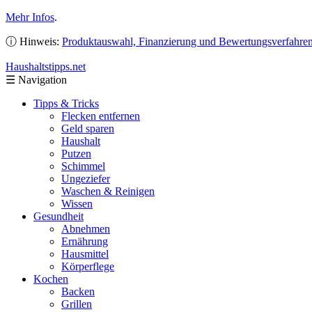
Mehr Infos
.
ⓘ Hinweis:
Produktauswahl, Finanzierung und Bewertungsverfahre
Haushaltstipps
.net
☰
Navigation
Tipps & Tricks
Flecken entfernen
Geld sparen
Haushalt
Putzen
Schimmel
Ungeziefer
Waschen & Reinigen
Wissen
Gesundheit
Abnehmen
Ernährung
Hausmittel
Körperflege
Kochen
Backen
Grillen