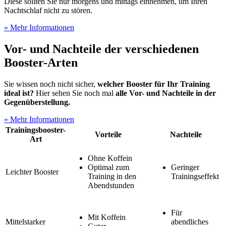
Diese sollten Sie nur morgens und mittags einnehmen, um Ihren
Nachtschlaf nicht zu stören.
» Mehr Informationen
Vor- und Nachteile der verschiedenen
Booster-Arten
Sie wissen noch nicht sicher,
welcher Booster für Ihr Training
ideal ist?
Hier sehen Sie noch mal
alle Vor- und Nachteile in der
Gegenüberstellung.
» Mehr Informationen
Trainingsbooster-
Vorteile
Nachteile
Art
Ohne Koffein
Optimal zum
Geringer
Leichter Booster
Training in den
Trainingseffekt
Abendstunden
Für
Mit Koffein
Mittelstarker
abendliches