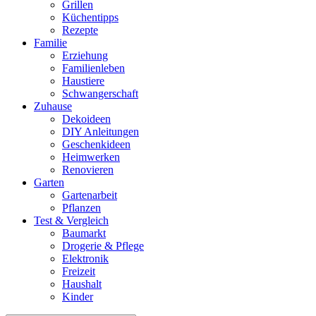
Grillen
Küchentipps
Rezepte
Familie
Erziehung
Familienleben
Haustiere
Schwangerschaft
Zuhause
Dekoideen
DIY Anleitungen
Geschenkideen
Heimwerken
Renovieren
Garten
Gartenarbeit
Pflanzen
Test & Vergleich
Baumarkt
Drogerie & Pflege
Elektronik
Freizeit
Haushalt
Kinder