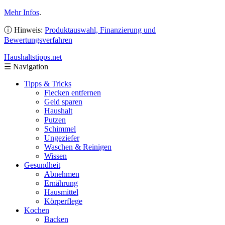
Mehr Infos
.
ⓘ Hinweis:
Produktauswahl, Finanzierung und
Bewertungsverfahren
Haushaltstipps
.net
☰
Navigation
Tipps & Tricks
Flecken entfernen
Geld sparen
Haushalt
Putzen
Schimmel
Ungeziefer
Waschen & Reinigen
Wissen
Gesundheit
Abnehmen
Ernährung
Hausmittel
Körperflege
Kochen
Backen