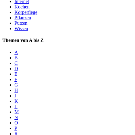
Internet
Kochen
Körperflege
Pflanzen
Putzen
Wissen
Themen von A bis Z
A
B
C
D
E
F
G
H
I
K
L
M
N
O
P
R