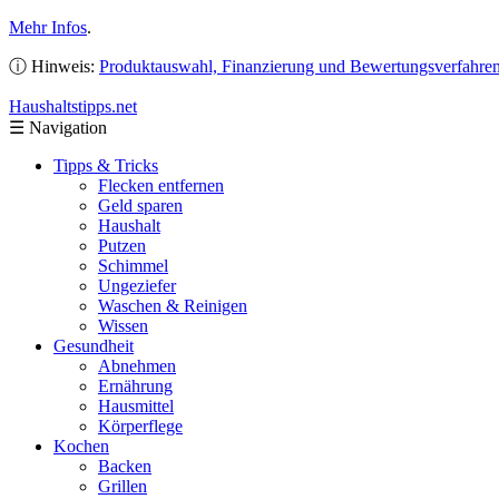
Mehr Infos
.
ⓘ Hinweis:
Produktauswahl, Finanzierung und Bewertungsverfahre
Haushaltstipps
.net
☰
Navigation
Tipps & Tricks
Flecken entfernen
Geld sparen
Haushalt
Putzen
Schimmel
Ungeziefer
Waschen & Reinigen
Wissen
Gesundheit
Abnehmen
Ernährung
Hausmittel
Körperflege
Kochen
Backen
Grillen