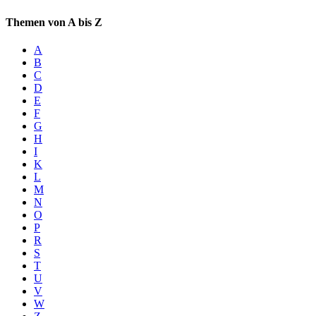
Themen von A bis Z
A
B
C
D
E
F
G
H
I
K
L
M
N
O
P
R
S
T
U
V
W