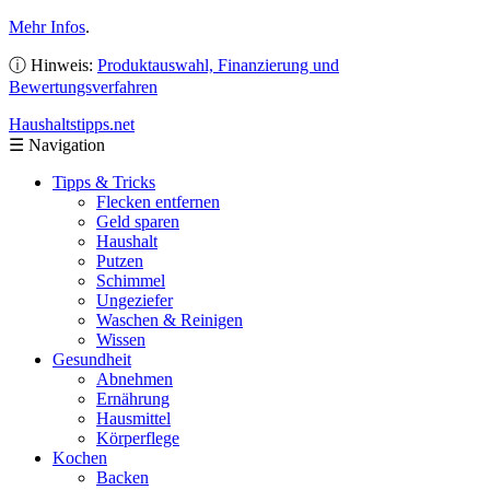
Mehr Infos
.
ⓘ Hinweis:
Produktauswahl, Finanzierung und
Bewertungsverfahren
Haushaltstipps
.net
☰
Navigation
Tipps & Tricks
Flecken entfernen
Geld sparen
Haushalt
Putzen
Schimmel
Ungeziefer
Waschen & Reinigen
Wissen
Gesundheit
Abnehmen
Ernährung
Hausmittel
Körperflege
Kochen
Backen