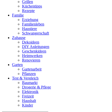
Grillen
Küchentipps
Rezepte
Familie
Erziehung
Familienleben
Haustiere
Schwangerschaft
Zuhause
Dekoideen
DIY Anleitungen
Geschenkideen
Heimwerken
Renovieren
Garten
Gartenarbeit
Pflanzen
Test & Vergleich
Baumarkt
Drogerie & Pflege
Elektronik
Freizeit
Haushalt
Kinder