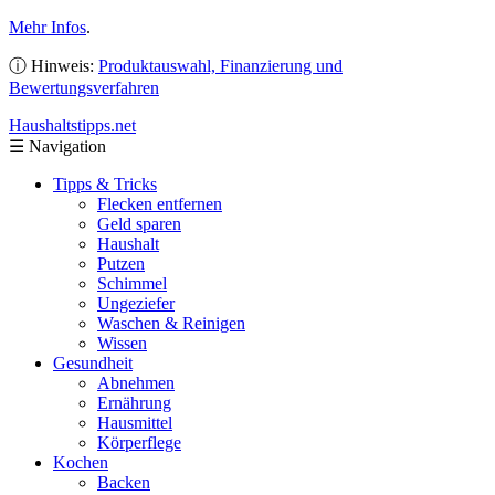
Mehr Infos
.
ⓘ Hinweis:
Produktauswahl, Finanzierung und
Bewertungsverfahren
Haushaltstipps
.net
☰
Navigation
Tipps & Tricks
Flecken entfernen
Geld sparen
Haushalt
Putzen
Schimmel
Ungeziefer
Waschen & Reinigen
Wissen
Gesundheit
Abnehmen
Ernährung
Hausmittel
Körperflege
Kochen
Backen