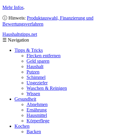
Mehr Infos
.
ⓘ Hinweis:
Produktauswahl, Finanzierung und
Bewertungsverfahren
Haushaltstipps
.net
☰
Navigation
Tipps & Tricks
Flecken entfernen
Geld sparen
Haushalt
Putzen
Schimmel
Ungeziefer
Waschen & Reinigen
Wissen
Gesundheit
Abnehmen
Ernährung
Hausmittel
Körperflege
Kochen
Backen