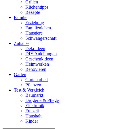
Grillen
Küchentipps
Rezepte
Familie
Erziehung
Familienleben
Haustiere
Schwangerschaft
Zuhause
Dekoideen
DIY Anleitungen
Geschenkideen
Heimwerken
Renovieren
Garten
Gartenarbeit
Pflanzen
Test & Vergleich
Baumarkt
Drogerie & Pflege
Elektronik
Freizeit
Haushalt
Kinder