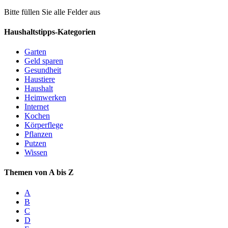
Bitte füllen Sie alle Felder aus
Haushaltstipps-Kategorien
Garten
Geld sparen
Gesundheit
Haustiere
Haushalt
Heimwerken
Internet
Kochen
Körperflege
Pflanzen
Putzen
Wissen
Themen von A bis Z
A
B
C
D