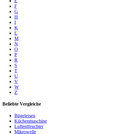
E
F
G
H
I
K
L
M
N
O
P
R
S
T
U
V
W
Z
Beliebte Vergleiche
Bügeleisen
Küchenmaschine
Luftentfeuchter
Mikrowelle