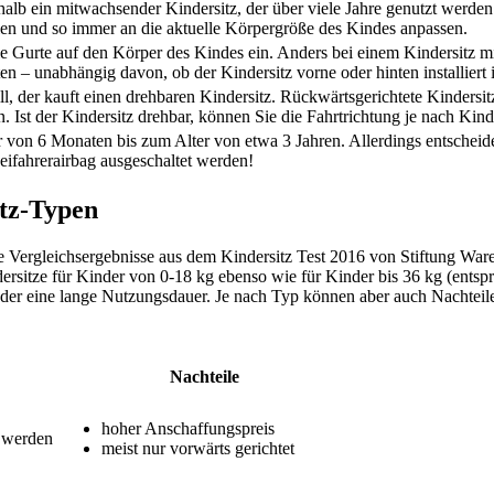
halb ein mitwachsender Kindersitz, der über viele Jahre genutzt werden
llen und so immer an die aktuelle Körpergröße des Kindes anpassen.
ie Gurte auf den Körper des Kindes ein. Anders bei einem Kindersitz mi
n – unabhängig davon, ob der Kindersitz vorne oder hinten installiert i
ll, der kauft einen drehbaren Kindersitz. Rückwärtsgerichtete Kindersit
. Ist der Kindersitz drehbar, können Sie die Fahrtrichtung je nach Kind
r von 6 Monaten bis zum Alter von etwa 3 Jahren. Allerdings entschei
Beifahrerairbag ausgeschaltet werden!
itz-Typen
 Vergleichsergebnisse aus dem Kindersitz Test
2016 von Stiftung Waren
itze für Kinder von 0-18 kg ebenso wie für Kinder bis 36 kg (entspric
der eine lange Nutzungsdauer. Je nach Typ können aber auch Nachteile
Nachteile
hoher Anschaffungspreis
t werden
meist nur vorwärts gerichtet