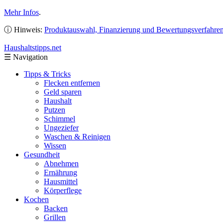
Mehr Infos
.
ⓘ Hinweis:
Produktauswahl, Finanzierung und Bewertungsverfahre
Haushaltstipps
.net
☰
Navigation
Tipps & Tricks
Flecken entfernen
Geld sparen
Haushalt
Putzen
Schimmel
Ungeziefer
Waschen & Reinigen
Wissen
Gesundheit
Abnehmen
Ernährung
Hausmittel
Körperflege
Kochen
Backen
Grillen