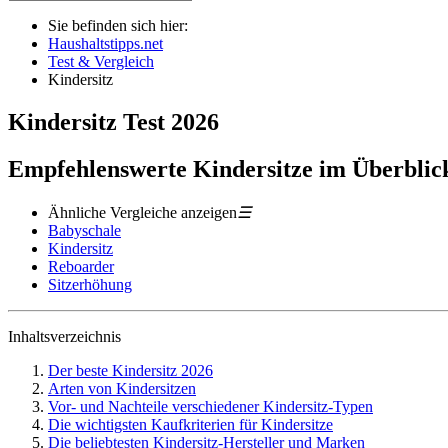
Sie befinden sich hier:
Haushaltstipps.net
Test & Vergleich
Kindersitz
Kindersitz
Test
2026
Empfehlenswerte Kindersitze im Überblic
Ähnliche Vergleiche anzeigen
☰
Babyschale
Kindersitz
Reboarder
Sitzerhöhung
Inhaltsverzeichnis
Der beste Kindersitz 2026
Arten von Kindersitzen
Vor- und Nachteile verschiedener Kindersitz-Typen
Die wichtigsten Kaufkriterien für Kindersitze
Die beliebtesten Kindersitz-Hersteller und Marken