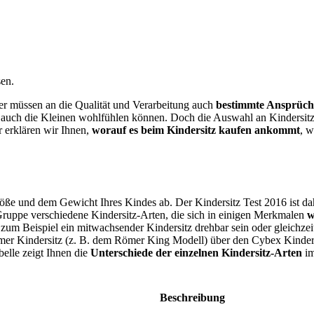
sen.
aher müssen an die Qualität und Verarbeitung auch
bestimmte Ansprüch
h auch die Kleinen wohlfühlen können. Doch die Auswahl an Kindersitzen
r erklären wir Ihnen,
worauf es beim Kindersitz kaufen ankommt
, w
röße und dem Gewicht Ihres Kindes ab. Der Kindersitz Test
2016 ist da
 Gruppe verschiedene Kindersitz-Arten, die sich in einigen Merkmalen
w
m Beispiel ein mitwachsender Kindersitz drehbar sein oder gleichze
r Kindersitz (z. B. dem Römer King Modell) über den Cybex Kindersi
elle zeigt Ihnen die
Unterschiede der einzelnen Kindersitz-Arten
im
Beschreibung