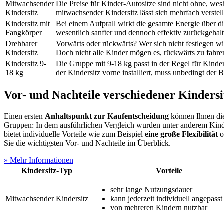
Mitwachsender
Die Preise für Kinder-Autositze sind nicht ohne, wes
Kindersitz
mitwachsender Kindersitz lässt sich mehrfach verste
Kindersitz mit
Bei einem Aufprall wirkt die gesamte Energie über d
Fangkörper
wesentlich sanfter und dennoch effektiv zurückgehalte
Drehbarer
Vorwärts oder rückwärts? Wer sich nicht festlegen wi
Kindersitz
Doch nicht alle Kinder mögen es, rückwärts zu fahren
Kindersitz 9-
Die Gruppe mit 9-18 kg passt in der Regel für Kinde
18 kg
der Kindersitz vorne installiert, muss unbedingt der 
Vor- und Nachteile verschiedener Kinders
Einen ersten
Anhaltspunkt zur Kaufentscheidung
können Ihnen die
Gruppen: In dem ausführlichen Vergleich wurden unter anderem Kinders
bietet individuelle Vorteile wie zum Beispiel
eine große Flexibilität
o
Sie die wichtigsten Vor- und Nachteile im Überblick.
» Mehr Informationen
Kindersitz-Typ
Vorteile
sehr lange Nutzungsdauer
Mitwachsender Kindersitz
kann jederzeit individuell angepass
von mehreren Kindern nutzbar