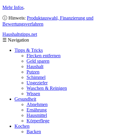
Mehr Infos
.
ⓘ Hinweis:
Produktauswahl, Finanzierung und
Bewertungsverfahren
Haushaltstipps
.net
☰
Navigation
Tipps & Tricks
Flecken entfernen
Geld sparen
Haushalt
Putzen
Schimmel
Ungeziefer
Waschen & Reinigen
Wissen
Gesundheit
Abnehmen
Ernährung
Hausmittel
Körperflege
Kochen
Backen