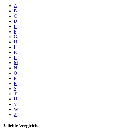
A
B
C
D
E
F
G
H
I
K
L
M
N
O
P
R
S
T
U
V
W
Z
Beliebte Vergleiche