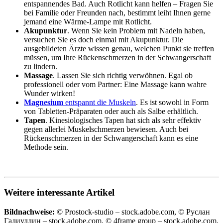
entspannendes Bad. Auch Rotlicht kann helfen – Fragen Sie
bei Familie oder Freunden nach, bestimmt leiht Ihnen gerne
jemand eine Wärme-Lampe mit Rotlicht.
Akupunktur
. Wenn Sie kein Problem mit Nadeln haben,
versuchen Sie es doch einmal mit Akupunktur. Die
ausgebildeten Ärzte wissen genau, welchen Punkt sie treffen
müssen, um Ihre Rückenschmerzen in der Schwangerschaft
zu lindern.
Massage
. Lassen Sie sich richtig verwöhnen. Egal ob
professionell oder vom Partner: Eine Massage kann wahre
Wunder wirken!
Magnesium
entspannt die Muskeln
. Es ist sowohl in Form
von Tabletten-Präparaten oder auch als Salbe erhältlich.
Tapen
. Kinesiologisches Tapen hat sich als sehr effektiv
gegen allerlei Muskelschmerzen bewiesen. Auch bei
Rückenschmerzen in der Schwangerschaft kann es eine
Methode sein.
Weitere interessante Artikel
Bildnachweise:
© Prostock-studio – stock.adobe.com, © Руслан
Галиуллин – stock.adobe.com, © 4frame group – stock.adobe.com,