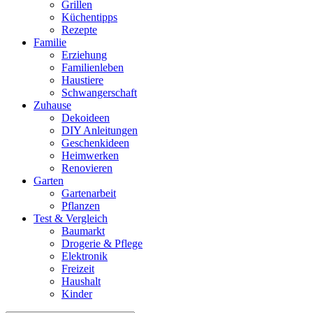
Grillen
Küchentipps
Rezepte
Familie
Erziehung
Familienleben
Haustiere
Schwangerschaft
Zuhause
Dekoideen
DIY Anleitungen
Geschenkideen
Heimwerken
Renovieren
Garten
Gartenarbeit
Pflanzen
Test & Vergleich
Baumarkt
Drogerie & Pflege
Elektronik
Freizeit
Haushalt
Kinder