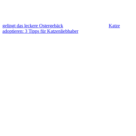
gelingt das leckere Ostergebäck
Katze
adoptieren: 3 Tipps für Katzenliebhaber