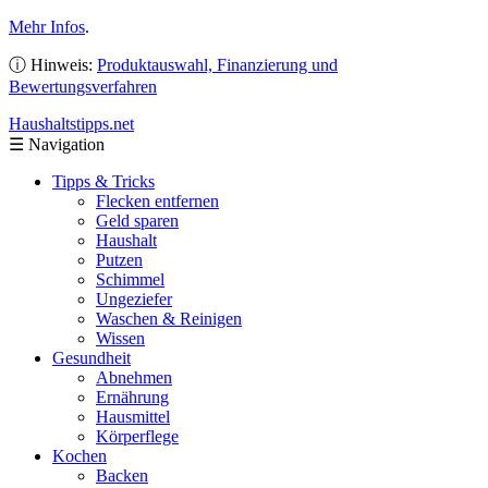
Mehr Infos
.
ⓘ Hinweis:
Produktauswahl, Finanzierung und
Bewertungsverfahren
Haushaltstipps
.net
☰
Navigation
Tipps & Tricks
Flecken entfernen
Geld sparen
Haushalt
Putzen
Schimmel
Ungeziefer
Waschen & Reinigen
Wissen
Gesundheit
Abnehmen
Ernährung
Hausmittel
Körperflege
Kochen
Backen