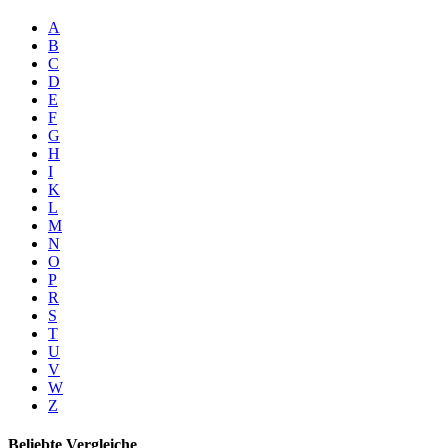
A
B
C
D
E
F
G
H
I
K
L
M
N
O
P
R
S
T
U
V
W
Z
Beliebte Vergleiche