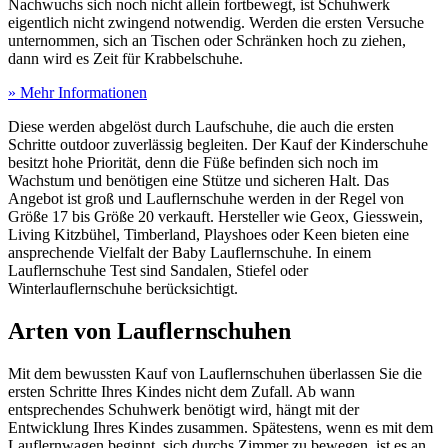
Nachwuchs sich noch nicht allein fortbewegt, ist Schuhwerk
eigentlich nicht zwingend notwendig. Werden die ersten Versuche
unternommen, sich an Tischen oder Schränken hoch zu ziehen,
dann wird es Zeit für Krabbelschuhe.
» Mehr Informationen
Diese werden abgelöst durch Laufschuhe, die auch die ersten
Schritte outdoor zuverlässig begleiten. Der Kauf der Kinderschuhe
besitzt hohe Priorität, denn die Füße befinden sich noch im
Wachstum und benötigen eine Stütze und sicheren Halt. Das
Angebot ist groß und Lauflernschuhe werden in der Regel von
Größe 17 bis Größe 20 verkauft. Hersteller wie Geox, Giesswein,
Living Kitzbühel, Timberland, Playshoes oder Keen bieten eine
ansprechende Vielfalt der Baby Lauflernschuhe. In einem
Lauflernschuhe Test
sind Sandalen, Stiefel oder
Winterlauflernschuhe berücksichtigt.
Arten von Lauflernschuhen
Mit dem bewussten Kauf von Lauflernschuhen überlassen Sie die
ersten Schritte Ihres Kindes nicht dem Zufall. Ab wann
entsprechendes Schuhwerk benötigt wird, hängt mit der
Entwicklung Ihres Kindes zusammen. Spätestens, wenn es mit dem
Lauflernwagen beginnt, sich durchs Zimmer zu bewegen, ist es an