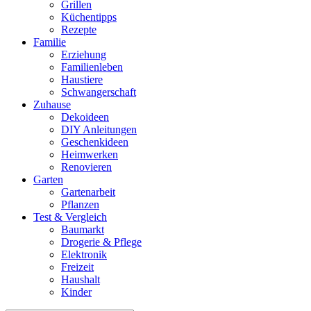
Grillen
Küchentipps
Rezepte
Familie
Erziehung
Familienleben
Haustiere
Schwangerschaft
Zuhause
Dekoideen
DIY Anleitungen
Geschenkideen
Heimwerken
Renovieren
Garten
Gartenarbeit
Pflanzen
Test & Vergleich
Baumarkt
Drogerie & Pflege
Elektronik
Freizeit
Haushalt
Kinder