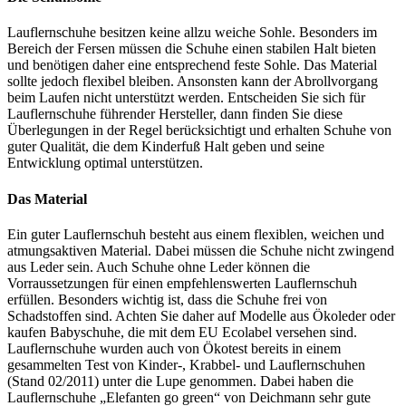
Lauflernschuhe besitzen keine allzu weiche Sohle. Besonders im
Bereich der Fersen müssen die Schuhe einen stabilen Halt bieten
und benötigen daher eine entsprechend feste Sohle. Das Material
sollte jedoch flexibel bleiben. Ansonsten kann der Abrollvorgang
beim Laufen nicht unterstützt werden. Entscheiden Sie sich für
Lauflernschuhe führender Hersteller, dann finden Sie diese
Überlegungen in der Regel berücksichtigt und erhalten Schuhe von
guter Qualität, die dem Kinderfuß Halt geben und seine
Entwicklung optimal unterstützen.
Das Material
Ein guter Lauflernschuh besteht aus einem flexiblen, weichen und
atmungsaktiven Material. Dabei müssen die Schuhe nicht zwingend
aus Leder sein. Auch Schuhe ohne Leder können die
Vorraussetzungen für einen empfehlenswerten Lauflernschuh
erfüllen. Besonders wichtig ist, dass die Schuhe frei von
Schadstoffen sind. Achten Sie daher auf Modelle aus Ökoleder oder
kaufen Babyschuhe, die mit dem EU Ecolabel versehen sind.
Lauflernschuhe wurden auch von Ökotest bereits in einem
gesammelten Test
von Kinder-, Krabbel- und Lauflernschuhen
(Stand 02/2011) unter die Lupe genommen. Dabei haben die
Lauflernschuhe „Elefanten go green“ von Deichmann sehr gute