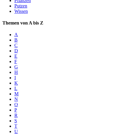
Pflanzen
Putzen
Wissen
Themen von A bis Z
A
B
C
D
E
F
G
H
I
K
L
M
N
O
P
R
S
T
U