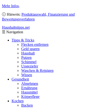
Mehr Infos
.
ⓘ Hinweis:
Produktauswahl, Finanzierung und
Bewertungsverfahren
Haushaltstipps
.net
☰
Navigation
Tipps & Tricks
Flecken entfernen
Geld sparen
Haushalt
Putzen
Schimmel
Ungeziefer
Waschen & Reinigen
Wissen
Gesundheit
Abnehmen
Ernährung
Hausmittel
Körperflege
Kochen
Backen