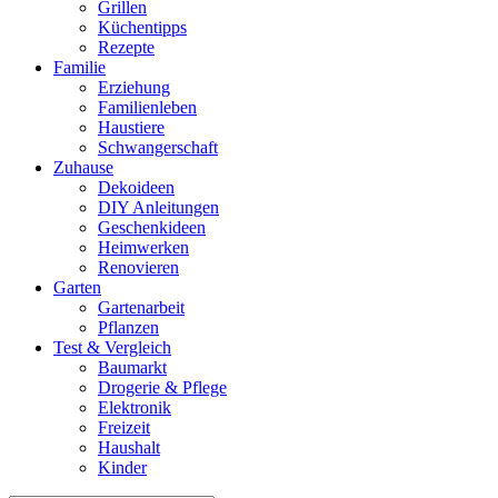
Grillen
Küchentipps
Rezepte
Familie
Erziehung
Familienleben
Haustiere
Schwangerschaft
Zuhause
Dekoideen
DIY Anleitungen
Geschenkideen
Heimwerken
Renovieren
Garten
Gartenarbeit
Pflanzen
Test & Vergleich
Baumarkt
Drogerie & Pflege
Elektronik
Freizeit
Haushalt
Kinder