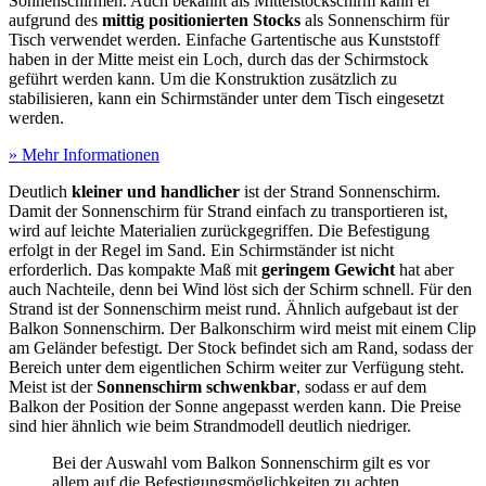
Sonnenschirmen. Auch bekannt als Mittelstockschirm kann er
aufgrund des
mittig positionierten Stocks
als Sonnenschirm für
Tisch verwendet werden. Einfache Gartentische aus Kunststoff
haben in der Mitte meist ein Loch, durch das der Schirmstock
geführt werden kann. Um die Konstruktion zusätzlich zu
stabilisieren, kann ein Schirmständer unter dem Tisch eingesetzt
werden.
» Mehr Informationen
Deutlich
kleiner und handlicher
ist der Strand Sonnenschirm.
Damit der Sonnenschirm für Strand einfach zu transportieren ist,
wird auf leichte Materialien zurückgegriffen. Die Befestigung
erfolgt in der Regel im Sand. Ein Schirmständer ist nicht
erforderlich. Das kompakte Maß mit
geringem Gewicht
hat aber
auch Nachteile, denn bei Wind löst sich der Schirm schnell. Für den
Strand ist der Sonnenschirm meist rund. Ähnlich aufgebaut ist der
Balkon Sonnenschirm. Der Balkonschirm wird meist mit einem Clip
am Geländer befestigt. Der Stock befindet sich am Rand, sodass der
Bereich unter dem eigentlichen Schirm weiter zur Verfügung steht.
Meist ist der
Sonnenschirm schwenkbar
, sodass er auf dem
Balkon der Position der Sonne angepasst werden kann. Die Preise
sind hier ähnlich wie beim Strandmodell deutlich niedriger.
Bei der Auswahl vom Balkon Sonnenschirm gilt es vor
allem auf die Befestigungsmöglichkeiten zu achten.