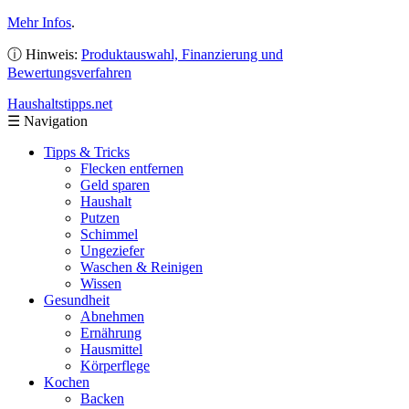
Mehr Infos
.
ⓘ Hinweis:
Produktauswahl, Finanzierung und
Bewertungsverfahren
Haushaltstipps
.net
☰
Navigation
Tipps & Tricks
Flecken entfernen
Geld sparen
Haushalt
Putzen
Schimmel
Ungeziefer
Waschen & Reinigen
Wissen
Gesundheit
Abnehmen
Ernährung
Hausmittel
Körperflege
Kochen
Backen