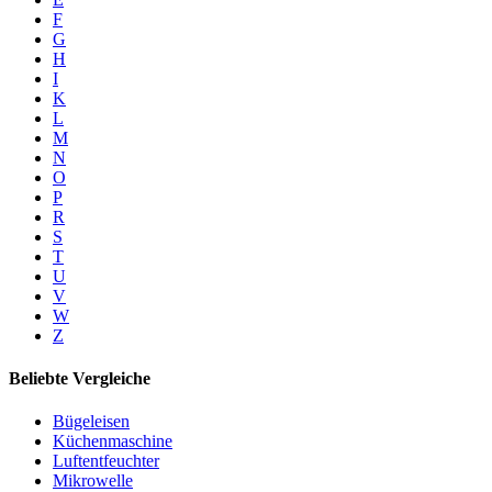
F
G
H
I
K
L
M
N
O
P
R
S
T
U
V
W
Z
Beliebte Vergleiche
Bügeleisen
Küchenmaschine
Luftentfeuchter
Mikrowelle