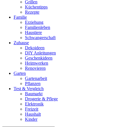
Grillen
Küchentipps
Rezepte
Familie
Erziehung
Familienleben
Haustiere
Schwangerschaft
Zuhause
Dekoideen
DIY Anleitungen
Geschenkideen
Heimwerken
Renovieren
Garten
Gartenarbeit
Pflanzen
Test & Vergleich
Baumarkt
Drogerie & Pflege
Elektronik
Freizeit
Haushalt
Kinder