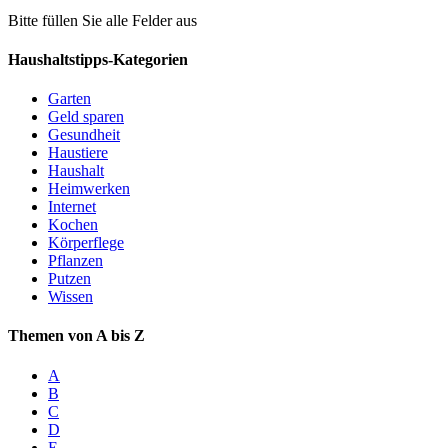
Bitte füllen Sie alle Felder aus
Haushaltstipps-Kategorien
Garten
Geld sparen
Gesundheit
Haustiere
Haushalt
Heimwerken
Internet
Kochen
Körperflege
Pflanzen
Putzen
Wissen
Themen von A bis Z
A
B
C
D
E