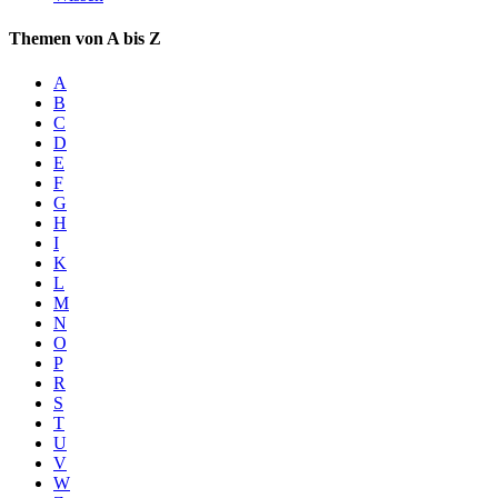
Themen von A bis Z
A
B
C
D
E
F
G
H
I
K
L
M
N
O
P
R
S
T
U
V
W