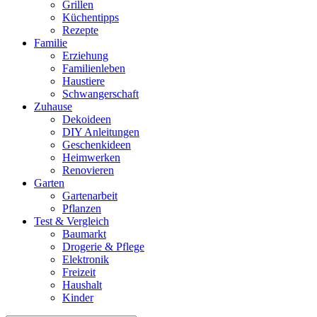
Grillen
Küchentipps
Rezepte
Familie
Erziehung
Familienleben
Haustiere
Schwangerschaft
Zuhause
Dekoideen
DIY Anleitungen
Geschenkideen
Heimwerken
Renovieren
Garten
Gartenarbeit
Pflanzen
Test & Vergleich
Baumarkt
Drogerie & Pflege
Elektronik
Freizeit
Haushalt
Kinder