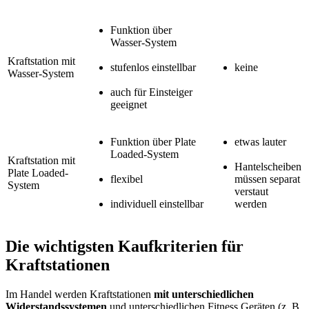
Funktion über
Wasser-System
Kraftstation mit
stufenlos einstellbar
keine
Wasser-System
auch für Einsteiger
geeignet
Funktion über Plate
etwas lauter
Loaded-System
Kraftstation mit
Hantelscheiben
Plate Loaded-
flexibel
müssen separat
System
verstaut
individuell einstellbar
werden
Die wichtigsten Kaufkriterien für
Kraftstationen
Im Handel werden Kraftstationen
mit unterschiedlichen
Widerstandssystemen
und unterschiedlichen Fitness Geräten (z. B.