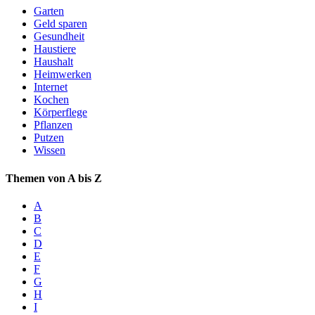
Garten
Geld sparen
Gesundheit
Haustiere
Haushalt
Heimwerken
Internet
Kochen
Körperflege
Pflanzen
Putzen
Wissen
Themen von A bis Z
A
B
C
D
E
F
G
H
I