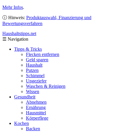
Mehr Infos
.
ⓘ Hinweis:
Produktauswahl, Finanzierung und
Bewertungsverfahren
Haushaltstipps
.net
☰
Navigation
Tipps & Tricks
Flecken entfernen
Geld sparen
Haushalt
Putzen
Schimmel
Ungeziefer
Waschen & Reinigen
Wissen
Gesundheit
Abnehmen
Ernährung
Hausmittel
Körperflege
Kochen
Backen