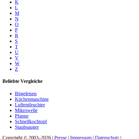
K
L
M
N
O
P
R
S
T
U
V
W
Z
Beliebte Vergleiche
Bügeleisen
Küchenmaschine
Luftentfeuchter
Mikrowelle
Pfanne
Schnellkochtopf
Staubsauger
Copyright © 2003–2026 |
Presse
|
Impressum
|
Datenschutz
|