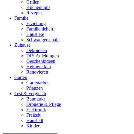
Grillen
Küchentipps
Rezepte
Familie
Erziehung
Familienleben
Haustiere
Schwangerschaft
Zuhause
Dekoideen
DIY Anleitungen
Geschenkideen
Heimwerken
Renovieren
Garten
Gartenarbeit
Pflanzen
Test & Vergleich
Baumarkt
Drogerie & Pflege
Elektronik
Freizeit
Haushalt
Kinder