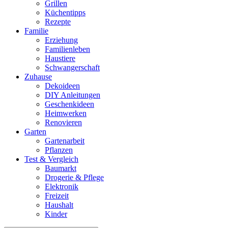
Grillen
Küchentipps
Rezepte
Familie
Erziehung
Familienleben
Haustiere
Schwangerschaft
Zuhause
Dekoideen
DIY Anleitungen
Geschenkideen
Heimwerken
Renovieren
Garten
Gartenarbeit
Pflanzen
Test & Vergleich
Baumarkt
Drogerie & Pflege
Elektronik
Freizeit
Haushalt
Kinder