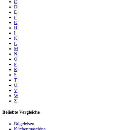
C
D
E
F
G
H
I
K
L
M
N
O
P
R
S
T
U
V
W
Z
Beliebte Vergleiche
Bügeleisen
Küchenmaschine