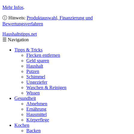
Mehr Infos
.
ⓘ Hinweis:
Produktauswahl, Finanzierung und
Bewertungsverfahren
Haushaltstipps
.net
☰
Navigation
Tipps & Tricks
Flecken entfernen
Geld sparen
Haushalt
Putzen
Schimmel
Ungeziefer
Waschen & Reinigen
Wissen
Gesundheit
Abnehmen
Ernährung
Hausmittel
Körperflege
Kochen
Backen