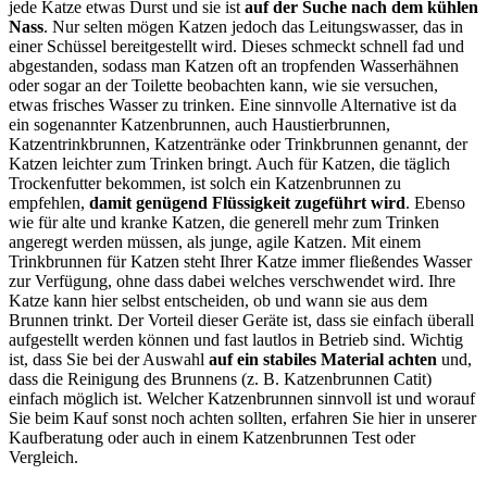
jede Katze etwas Durst und sie ist
auf der Suche nach dem kühlen
Nass
. Nur selten mögen Katzen jedoch das Leitungswasser, das in
einer Schüssel bereitgestellt wird. Dieses schmeckt schnell fad und
abgestanden, sodass man Katzen oft an tropfenden Wasserhähnen
oder sogar an der Toilette beobachten kann, wie sie versuchen,
etwas frisches Wasser zu trinken. Eine sinnvolle Alternative ist da
ein sogenannter Katzenbrunnen, auch Haustierbrunnen,
Katzentrinkbrunnen, Katzentränke oder Trinkbrunnen genannt, der
Katzen leichter zum Trinken bringt. Auch für Katzen, die täglich
Trockenfutter bekommen, ist solch ein Katzenbrunnen zu
empfehlen,
damit genügend Flüssigkeit zugeführt wird
. Ebenso
wie für alte und kranke Katzen, die generell mehr zum Trinken
angeregt werden müssen, als junge, agile Katzen. Mit einem
Trinkbrunnen für Katzen steht Ihrer Katze immer fließendes Wasser
zur Verfügung, ohne dass dabei welches verschwendet wird. Ihre
Katze kann hier selbst entscheiden, ob und wann sie aus dem
Brunnen trinkt. Der Vorteil dieser Geräte ist, dass sie einfach überall
aufgestellt werden können und fast lautlos in Betrieb sind. Wichtig
ist, dass Sie bei der Auswahl
auf ein stabiles Material achten
und,
dass die Reinigung des Brunnens (z. B. Katzenbrunnen Catit)
einfach möglich ist. Welcher Katzenbrunnen sinnvoll ist und worauf
Sie beim Kauf sonst noch achten sollten, erfahren Sie hier in unserer
Kaufberatung oder auch in einem Katzenbrunnen Test
oder
Vergleich.