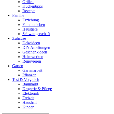
Grillen
Küchentipps
Rezepte
Familie
Erziehung
Familienleben
Haustiere
Schwangerschaft
Zuhause
Dekoideen
DIY Anleitungen
Geschenkideen
Heimwerken
Renovieren
Garten
Gartenarbeit
Pflanzen
Test & Vergleich
Baumarkt
Drogerie & Pflege
Elektronik
Freizeit
Haushalt
Kinder