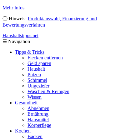
Mehr Infos
.
ⓘ Hinweis:
Produktauswahl, Finanzierung und
Bewertungsverfahren
Haushaltstipps
.net
☰
Navigation
Tipps & Tricks
Flecken entfernen
Geld sparen
Haushalt
Putzen
Schimmel
Ungeziefer
Waschen & Reinigen
Wissen
Gesundheit
Abnehmen
Ernährung
Hausmittel
Körperflege
Kochen
Backen