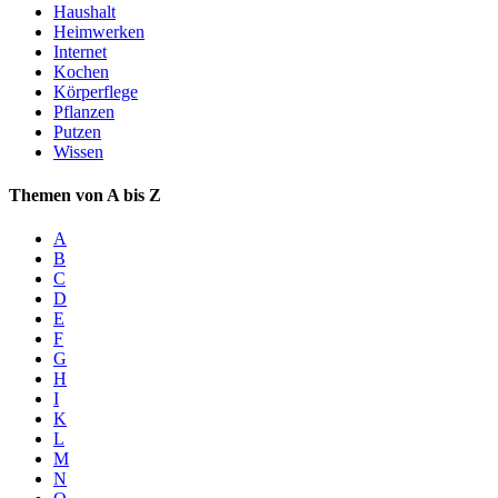
Haushalt
Heimwerken
Internet
Kochen
Körperflege
Pflanzen
Putzen
Wissen
Themen von A bis Z
A
B
C
D
E
F
G
H
I
K
L
M
N