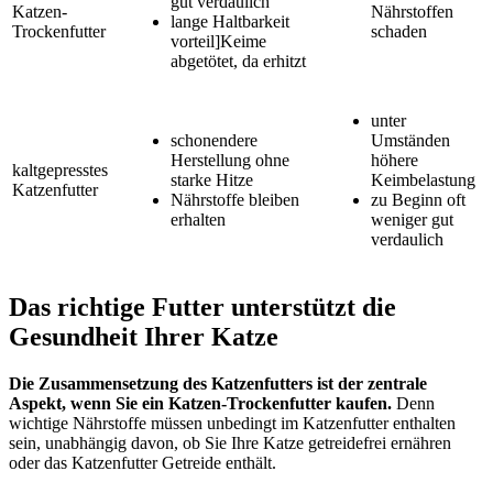
gut verdaulich
Katzen-
Nährstoffen
lange Haltbarkeit
Trockenfutter
schaden
vorteil]Keime
abgetötet, da erhitzt
unter
schonendere
Umständen
Herstellung ohne
höhere
kaltgepresstes
starke Hitze
Keimbelastung
Katzenfutter
Nährstoffe bleiben
zu Beginn oft
erhalten
weniger gut
verdaulich
Das richtige Futter unterstützt die
Gesundheit Ihrer Katze
Die Zusammensetzung des Katzenfutters ist der zentrale
Aspekt, wenn Sie ein Katzen-Trockenfutter kaufen.
Denn
wichtige Nährstoffe müssen unbedingt im Katzenfutter enthalten
sein, unabhängig davon, ob Sie Ihre Katze getreidefrei ernähren
oder das Katzenfutter Getreide enthält.