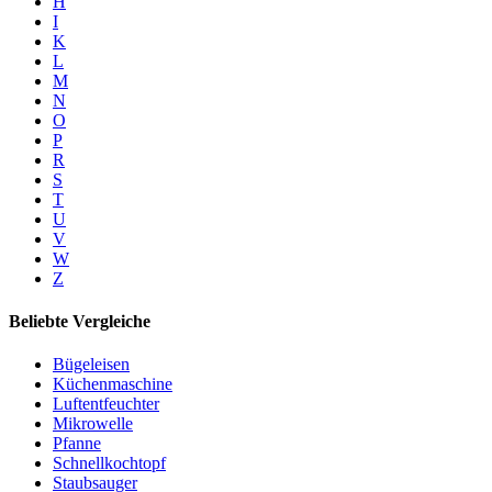
H
I
K
L
M
N
O
P
R
S
T
U
V
W
Z
Beliebte Vergleiche
Bügeleisen
Küchenmaschine
Luftentfeuchter
Mikrowelle
Pfanne
Schnellkochtopf
Staubsauger