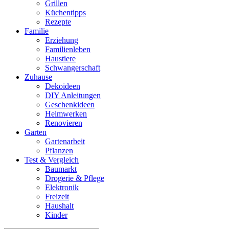
Grillen
Küchentipps
Rezepte
Familie
Erziehung
Familienleben
Haustiere
Schwangerschaft
Zuhause
Dekoideen
DIY Anleitungen
Geschenkideen
Heimwerken
Renovieren
Garten
Gartenarbeit
Pflanzen
Test & Vergleich
Baumarkt
Drogerie & Pflege
Elektronik
Freizeit
Haushalt
Kinder