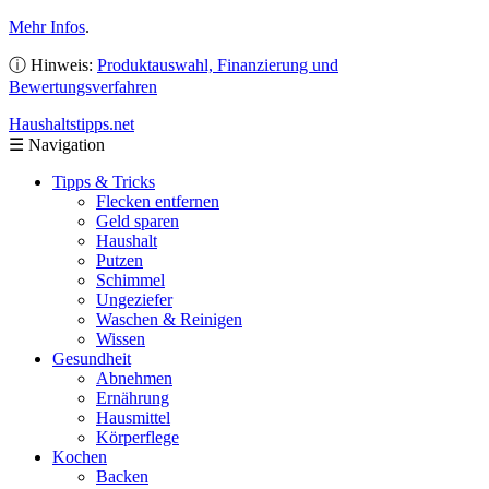
Mehr Infos
.
ⓘ Hinweis:
Produktauswahl, Finanzierung und
Bewertungsverfahren
Haushaltstipps
.net
☰
Navigation
Tipps & Tricks
Flecken entfernen
Geld sparen
Haushalt
Putzen
Schimmel
Ungeziefer
Waschen & Reinigen
Wissen
Gesundheit
Abnehmen
Ernährung
Hausmittel
Körperflege
Kochen
Backen