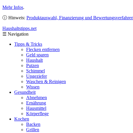
Mehr Infos
.
ⓘ Hinweis:
Produktauswahl, Finanzierung und Bewertungsverfahre
Haushaltstipps
.net
☰
Navigation
Tipps & Tricks
Flecken entfernen
Geld sparen
Haushalt
Putzen
Schimmel
Ungeziefer
Waschen & Reinigen
Wissen
Gesundheit
Abnehmen
Ernährung
Hausmittel
Körperflege
Kochen
Backen
Grillen