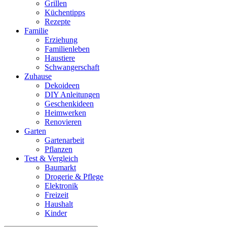
Grillen
Küchentipps
Rezepte
Familie
Erziehung
Familienleben
Haustiere
Schwangerschaft
Zuhause
Dekoideen
DIY Anleitungen
Geschenkideen
Heimwerken
Renovieren
Garten
Gartenarbeit
Pflanzen
Test & Vergleich
Baumarkt
Drogerie & Pflege
Elektronik
Freizeit
Haushalt
Kinder