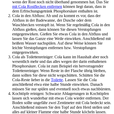
wenn der Rost noch nicht überhand genommen hat. Das Sie
mit Cola Rostflecken entfernen
können liegt daran, dass in
dem Erfrischungsgetränk Phosphorsäure enthalten ist.
Cola in den Abfluss: Ab und zu kommt es vor, dass der
Abfluss in der Badewanne, der Dusche oder dem
Waschbecken verstopft ist. Wenn Sie regelmäßig Cola in den
Abfluss gießen, dann können Sie diesen Verstopfungen
entgegenwirken. Gießen Sie etwas Cola in den Abfluss und
lassen Sie das Ganze eine Weile einwirken. Anschließend mit
heißem Wasser nachspülen. Auf diese Weise können Sie
leichte Verstopfungen entfernen bzw. Verstopfungen
entgegenwirken.
Cola als Toilettenreiniger: Cola kann im Haushalt aber noch
wesentlich mehr und das alles wegen der darin enthaltenen
Phosphorsäure. Cola ist zum Beispiel ein hervorragender
Toilettenreiniger. Wenn Reste in der Flasche übrig bleiben,
dann sollten Sie diese nicht wegschütten. Schütten Sie die
Cola-Reste lieber in die
Toilette
. Lassen Sie die Cola
anschließend etwa eine halbe Stunde einwirken. Danach
müssen Sie nur spülen und eventuell noch etwas nachbürsten.
Kochtöpfe reinigen: Schwarze Ablagerungen in Kochtöpfen
lassen sich wunderbar mit etwas Cola wieder entfernen. Der
Boden sollte ungefähr zwei Zentimeter mit Cola bedeckt sein.
Anschließend müssen Sie den Topf auf den Herd stellen und
alles auf kleiner Flamme eine halbe Stunde köcheln lassen.