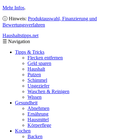
Mehr Infos
.
ⓘ Hinweis:
Produktauswahl, Finanzierung und
Bewertungsverfahren
Haushaltstipps
.net
☰
Navigation
Tipps & Tricks
Flecken entfernen
Geld sparen
Haushalt
Putzen
Schimmel
Ungeziefer
Waschen & Reinigen
Wissen
Gesundheit
Abnehmen
Ernährung
Hausmittel
Körperflege
Kochen
Backen