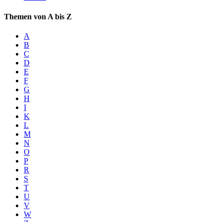
Themen von A bis Z
A
B
C
D
E
F
G
H
I
K
L
M
N
O
P
R
S
T
U
V
W