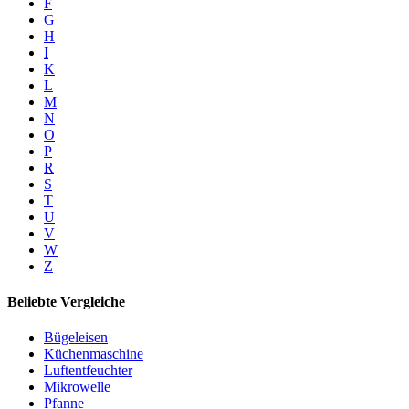
F
G
H
I
K
L
M
N
O
P
R
S
T
U
V
W
Z
Beliebte Vergleiche
Bügeleisen
Küchenmaschine
Luftentfeuchter
Mikrowelle
Pfanne