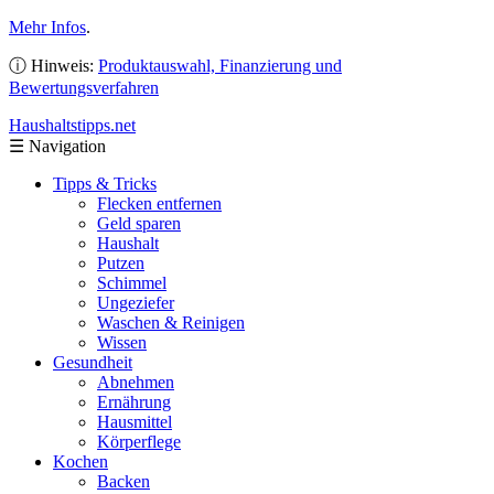
Mehr Infos
.
ⓘ Hinweis:
Produktauswahl, Finanzierung und
Bewertungsverfahren
Haushaltstipps
.net
☰
Navigation
Tipps & Tricks
Flecken entfernen
Geld sparen
Haushalt
Putzen
Schimmel
Ungeziefer
Waschen & Reinigen
Wissen
Gesundheit
Abnehmen
Ernährung
Hausmittel
Körperflege
Kochen
Backen