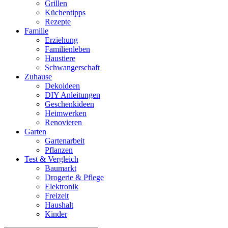
Grillen
Küchentipps
Rezepte
Familie
Erziehung
Familienleben
Haustiere
Schwangerschaft
Zuhause
Dekoideen
DIY Anleitungen
Geschenkideen
Heimwerken
Renovieren
Garten
Gartenarbeit
Pflanzen
Test & Vergleich
Baumarkt
Drogerie & Pflege
Elektronik
Freizeit
Haushalt
Kinder