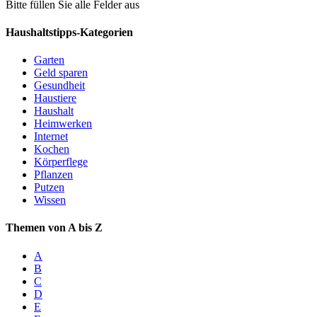
Bitte füllen Sie alle Felder aus
Haushaltstipps-Kategorien
Garten
Geld sparen
Gesundheit
Haustiere
Haushalt
Heimwerken
Internet
Kochen
Körperflege
Pflanzen
Putzen
Wissen
Themen von A bis Z
A
B
C
D
E