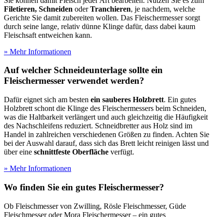
Sie können damit Fleisch jeder Art bearbeiten. Nutzen Sie es zum
Filetieren, Schneiden
oder
Tranchieren
, je nachdem, welche
Gerichte Sie damit zubereiten wollen. Das Fleischermesser sorgt
durch seine lange, relativ dünne Klinge dafür, dass dabei kaum
Fleischsaft entweichen kann.
» Mehr Informationen
Auf welcher Schneideunterlage sollte ein
Fleischermesser verwendet werden?
Dafür eignet sich am besten
ein sauberes Holzbrett
. Ein gutes
Holzbrett schont die Klinge des Fleischermessers beim Schneiden,
was die Haltbarkeit verlängert und auch gleichzeitig die Häufigkeit
des Nachschleifens reduziert. Schneidbretter aus Holz sind im
Handel in zahlreichen verschiedenen Größen zu finden. Achten Sie
bei der Auswahl darauf, dass sich das Brett leicht reinigen lässt und
über eine
schnittfeste Oberfläche
verfügt.
» Mehr Informationen
Wo finden Sie ein gutes Fleischermesser?
Ob Fleischmesser von Zwilling, Rösle Fleischmesser, Güde
Fleischmesser oder Mora Fleischermesser – ein gutes