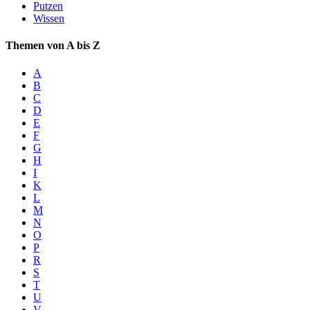
Putzen
Wissen
Themen von A bis Z
A
B
C
D
E
F
G
H
I
K
L
M
N
O
P
R
S
T
U
V