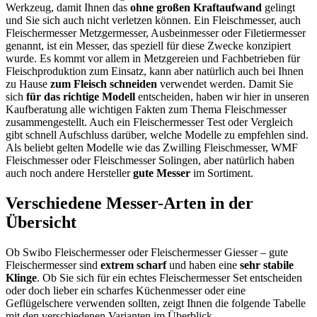
Werkzeug, damit Ihnen das
ohne großen Kraftaufwand
gelingt
und Sie sich auch nicht verletzen können. Ein Fleischmesser, auch
Fleischermesser Metzgermesser, Ausbeinmesser oder Filetiermesser
genannt, ist ein Messer, das speziell für diese Zwecke konzipiert
wurde. Es kommt vor allem in Metzgereien und Fachbetrieben für
Fleischproduktion zum Einsatz, kann aber natürlich auch bei Ihnen
zu Hause
zum Fleisch schneiden
verwendet werden. Damit Sie
sich
für das richtige Modell
entscheiden, haben wir hier in unseren
Kaufberatung alle wichtigen Fakten zum Thema Fleischmesser
zusammengestellt. Auch ein Fleischermesser Test
oder Vergleich
gibt schnell Aufschluss darüber, welche Modelle zu empfehlen sind.
Als beliebt gelten Modelle wie das Zwilling Fleischmesser, WMF
Fleischmesser oder Fleischmesser Solingen, aber natürlich haben
auch noch andere Hersteller
gute Messer
im Sortiment.
Verschiedene Messer-Arten in der
Übersicht
Ob Swibo Fleischermesser oder Fleischermesser Giesser – gute
Fleischermesser sind
extrem scharf
und haben eine
sehr stabile
Klinge
. Ob Sie sich für ein echtes Fleischermesser Set entscheiden
oder doch lieber ein scharfes Küchenmesser oder eine
Geflügelschere verwenden sollten, zeigt Ihnen die folgende Tabelle
mit den verschiedenen Varianten im Überblick.