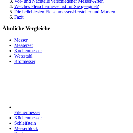
Vor- und Nachteile verschiedener Messer-Arten
Welches Fleischermesser ist für Sie geeignet?
Die beliebtesten Fleischmesser-Hersteller und Marken
Fazit
Ähnliche Vergleiche
Messer
Messerset
Kuchenmesser
Wetzstahl
Brotmesser
Filetiermesser
Küchenmesser
Schleifstein
Messerblock