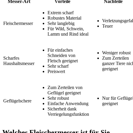
Messer-Art
Vorteile
Nachteile
Extrem scharf
Robustes Material
Verletzungsgefa
Fleischermesser
Sehr langlebig
Teuer
Für Wild, Schwein,
Lamm und Rind ideal
Für einfaches
Weniger robust
Schneiden von
Scharfes
Zum Zerteilen
Fleisch geeignet
Haushaltsmesser
ganzer Tiere nic
Sehr scharf
geeignet
Preiswert
Zum Zerteilen von
Geflügel geeignet
Sehr robust
Nur für Geflüge
Geflügelschere
Einfache Anwendung
geeignet
Sicherheit dank
Verriegelungsfunktion
Welches Fleischermesser ist für Sie