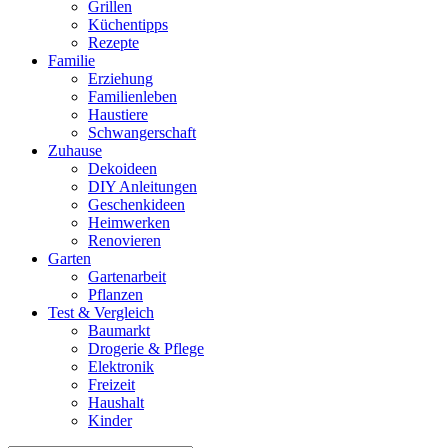
Grillen
Küchentipps
Rezepte
Familie
Erziehung
Familienleben
Haustiere
Schwangerschaft
Zuhause
Dekoideen
DIY Anleitungen
Geschenkideen
Heimwerken
Renovieren
Garten
Gartenarbeit
Pflanzen
Test & Vergleich
Baumarkt
Drogerie & Pflege
Elektronik
Freizeit
Haushalt
Kinder