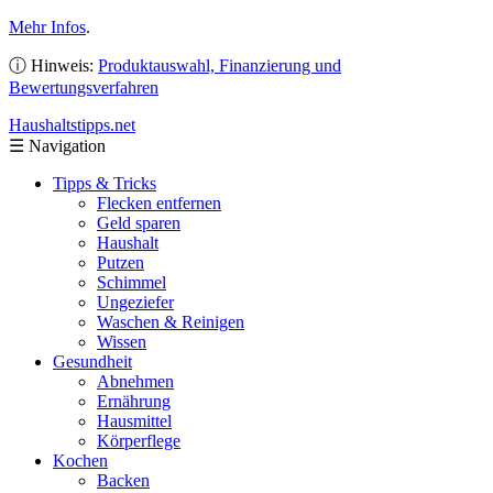
Mehr Infos
.
ⓘ Hinweis:
Produktauswahl, Finanzierung und
Bewertungsverfahren
Haushaltstipps
.net
☰
Navigation
Tipps & Tricks
Flecken entfernen
Geld sparen
Haushalt
Putzen
Schimmel
Ungeziefer
Waschen & Reinigen
Wissen
Gesundheit
Abnehmen
Ernährung
Hausmittel
Körperflege
Kochen
Backen