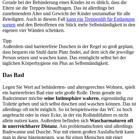
Gerade bei der Behinderung eines Kindes ist es üblich, dass die
Eltern sie die Treppen hinauftragen. Das ist allerdings bei
zunehmendem Alter und Gewicht der Kinder unzumutbar für alle
Beteiligten. Auch in diesem Fall
kann ein Treppenlift für Entlastung
sorgen
und den Betroffenen ein Stück mehr Selbstständigkeit in den
eigenen vier Wänden schenken.
Tipp
Außerdem sind barrierefreie Duschen in der Regel so groß geplant,
dass bequem ein Stuhl darin Platz findet, auf dem sich die jeweilige
Person setzen und waschen kann. Das ermöglicht selbst bei der
täglichen Körperhygiene ein Plus an Selbstständigkeit.
Das Bad
Legen Sie Wert auf behinderten- und altersgerechtes Wohnen, spielt
ein barrierefreies Bad eine sehr große Rolle. Denn gerade im
Badezimmer möchte
seine Intimsphäre wahren
, eigenständig zur
Toilette gehen und sich selbst duschen und waschen können. Das ist
allerdings oft nicht möglich. So ist beispielsweise das WC zu hoch
angebracht oder in einer Ecke, in der ein Rollstuhlfahrer es nicht
allein nutzen kann. Außerdem befinden sich
Wascharmaturen oft
in unerreichbarer Distanz
. Am problematischsten sind allerdings
Badewanne und Dusche. Nur mit einem großen Ausfallschritt kann
man in diese hineinsteigen, was für einen Menschen mit einer