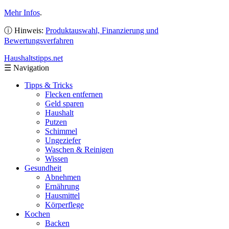
Mehr Infos
.
ⓘ Hinweis:
Produktauswahl, Finanzierung und
Bewertungsverfahren
Haushaltstipps
.net
☰
Navigation
Tipps & Tricks
Flecken entfernen
Geld sparen
Haushalt
Putzen
Schimmel
Ungeziefer
Waschen & Reinigen
Wissen
Gesundheit
Abnehmen
Ernährung
Hausmittel
Körperflege
Kochen
Backen