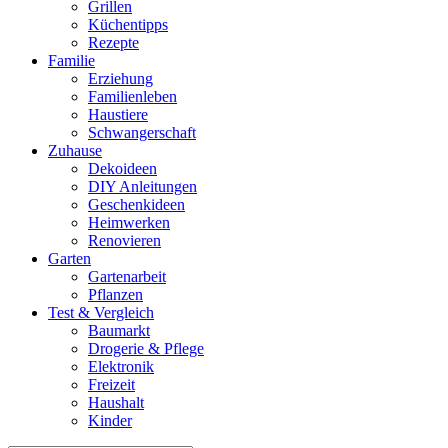
Grillen
Küchentipps
Rezepte
Familie
Erziehung
Familienleben
Haustiere
Schwangerschaft
Zuhause
Dekoideen
DIY Anleitungen
Geschenkideen
Heimwerken
Renovieren
Garten
Gartenarbeit
Pflanzen
Test & Vergleich
Baumarkt
Drogerie & Pflege
Elektronik
Freizeit
Haushalt
Kinder