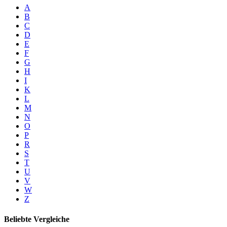
A
B
C
D
E
F
G
H
I
K
L
M
N
O
P
R
S
T
U
V
W
Z
Beliebte Vergleiche