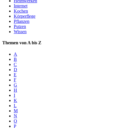
Heimwerken
Internet
Kochen
Körperflege
Pflanzen
Putzen
Wissen
Themen von A bis Z
A
B
C
D
E
F
G
H
I
K
L
M
N
O
P