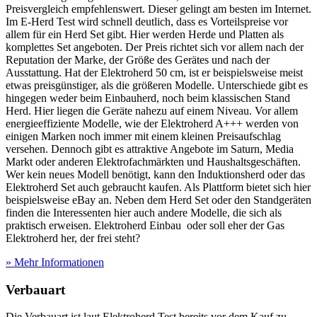
Preisvergleich empfehlenswert. Dieser gelingt am besten im Internet.
Im E-Herd Test
wird schnell deutlich, dass es Vorteilspreise vor
allem für ein Herd Set gibt. Hier werden Herde und Platten als
komplettes Set angeboten. Der Preis richtet sich vor allem nach der
Reputation der Marke, der Größe des Gerätes und nach der
Ausstattung. Hat der Elektroherd 50 cm, ist er beispielsweise meist
etwas preisgünstiger, als die größeren Modelle. Unterschiede gibt es
hingegen weder beim Einbauherd, noch beim klassischen Stand
Herd. Hier liegen die Geräte nahezu auf einem Niveau. Vor allem
energieeffiziente Modelle, wie der Elektroherd A+++ werden von
einigen Marken noch immer mit einem kleinen Preisaufschlag
versehen. Dennoch gibt es attraktive Angebote im Saturn, Media
Markt oder anderen Elektrofachmärkten und Haushaltsgeschäften.
Wer kein neues Modell benötigt, kann den Induktionsherd oder das
Elektroherd Set auch gebraucht kaufen. Als Plattform bietet sich hier
beispielsweise eBay an. Neben dem Herd Set oder den Standgeräten
finden die Interessenten hier auch andere Modelle, die sich als
praktisch erweisen. Elektroherd Einbau oder soll eher der Gas
Elektroherd her, der frei steht?
» Mehr Informationen
Verbauart
Die Verbauart ist laut Elektroherd Test
bereits vor dem Kauf zu