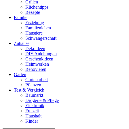
Grillen
Küchentipps
Rezepte
Familie
Erziehung
Familienleben
Haustiere
Schwangerschaft
Zuhause
Dekoideen
DIY Anleitungen
Geschenkideen
Heimwerken
Renovieren
Garten
Gartenarbeit
Pflanzen
Test & Vergleich
Baumarkt
Drogerie & Pflege
Elektronik
Freizeit
Haushalt
Kinder