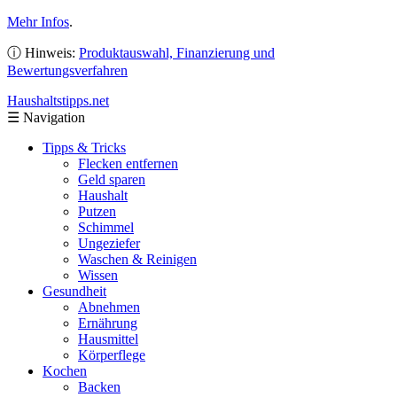
Mehr Infos
.
ⓘ Hinweis:
Produktauswahl, Finanzierung und
Bewertungsverfahren
Haushaltstipps
.net
☰
Navigation
Tipps & Tricks
Flecken entfernen
Geld sparen
Haushalt
Putzen
Schimmel
Ungeziefer
Waschen & Reinigen
Wissen
Gesundheit
Abnehmen
Ernährung
Hausmittel
Körperflege
Kochen
Backen