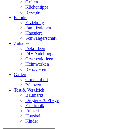
Grillen
Küchentipps
Rezepte
Familie
Erziehung
Familienleben
Haustiere
Schwangerschaft
Zuhause
Dekoideen
DIY Anleitungen
Geschenkideen
Heimwerken
Renovieren
Garten
Gartenarbeit
Pflanzen
Test & Vergleich
Baumarkt
Drogerie & Pflege
Elektronik
Freizeit
Haushalt
Kinder