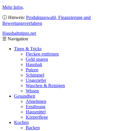
Mehr Infos
.
ⓘ Hinweis:
Produktauswahl, Finanzierung und
Bewertungsverfahren
Haushaltstipps
.net
☰
Navigation
Tipps & Tricks
Flecken entfernen
Geld sparen
Haushalt
Putzen
Schimmel
Ungeziefer
Waschen & Reinigen
Wissen
Gesundheit
Abnehmen
Ernährung
Hausmittel
Körperflege
Kochen
Backen