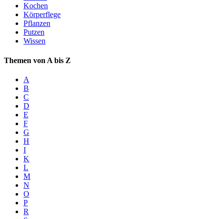
Kochen
Körperflege
Pflanzen
Putzen
Wissen
Themen von A bis Z
A
B
C
D
E
F
G
H
I
K
L
M
N
O
P
R