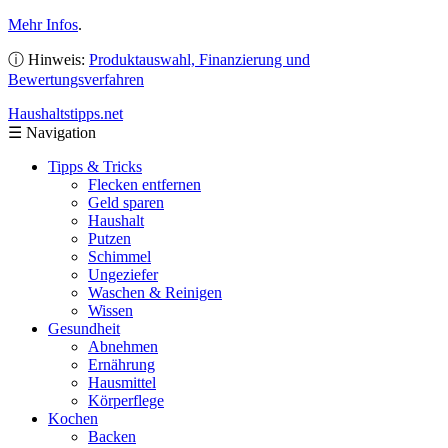
Mehr Infos
.
ⓘ Hinweis:
Produktauswahl, Finanzierung und
Bewertungsverfahren
Haushaltstipps
.net
☰
Navigation
Tipps & Tricks
Flecken entfernen
Geld sparen
Haushalt
Putzen
Schimmel
Ungeziefer
Waschen & Reinigen
Wissen
Gesundheit
Abnehmen
Ernährung
Hausmittel
Körperflege
Kochen
Backen