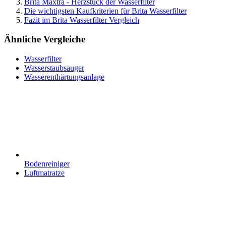
Brita Maxtra - Herzstück der Wasserfilter
Die wichtigsten Kaufkriterien für Brita Wasserfilter
Fazit im Brita Wasserfilter Vergleich
Ähnliche Vergleiche
Wasserfilter
Wasserstaubsauger
Wasserenthärtungsanlage
Bodenreiniger
Luftmatratze