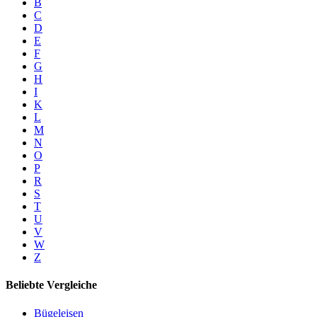
B
C
D
E
F
G
H
I
K
L
M
N
O
P
R
S
T
U
V
W
Z
Beliebte Vergleiche
Bügeleisen