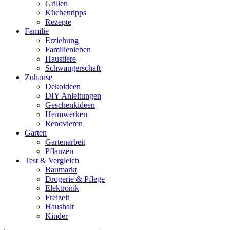
Grillen
Küchentipps
Rezepte
Familie
Erziehung
Familienleben
Haustiere
Schwangerschaft
Zuhause
Dekoideen
DIY Anleitungen
Geschenkideen
Heimwerken
Renovieren
Garten
Gartenarbeit
Pflanzen
Test & Vergleich
Baumarkt
Drogerie & Pflege
Elektronik
Freizeit
Haushalt
Kinder