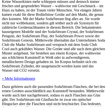
Keine Wasserkisten mehr schleppen müssen und dennoch immer
frisches und gesprudeltes Wasser – wahlweise mit Geschmack – im
Haus zu haben, ist der Traum vieler Menschen. Vor einigen Jahren
kamen exakt für diese Bedürfnisse Geräte auf den Markt, die genau
dies konnten. Mit der Marke SodaStream fing alles an. Sie wurde
nicht nur weltbekannt, sondern gilt seither auch als Synonym für
zahlreiche Gerätenachbauten in diesem Bereich. Die bekanntesten
hauseigenen Modelle sind der SodaStream Crystal, der SodaStream
Penguin, der SodaStream Play, der SodaStream Power sowie der
SodaStream Genesis. Mittlerweile übernahm das Unternehmen Soda
Club die Marke SodaStream und versprach mit dem Soda Club
Cool auch gekühltes Wasser. Die Geräte sind alle nach dem gleichen
Muster aufgebaut. Sie bestehen aus einem Korpus, der wahlweise
aus schlichtem Kunststoff in Weiß oder in aufwendigerem,
metallischeren Design gehalten ist. Im Korpus befindet sich ein
SodaStream Zylinder, der ausgetauscht werden kann und das
Wasser mit CO2 versetzt.
» Mehr Informationen
Dazu gehören auch die passenden SodaStream Flaschen, die bei den
ersten Geräten ausschließlich aus Kunststoff bestanden. Mittlerweile
wurde auch hier nachgebessert, sodass es auch Flaschen aus Glas
gibt. Der SodaStream mit Glasflasche ist zwar ein optischer
Hingucker aber die Flaschen sind nicht bruchsicher. Das bedeutet,