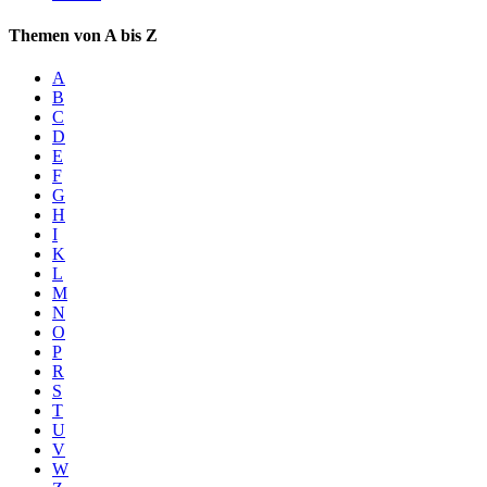
Themen von A bis Z
A
B
C
D
E
F
G
H
I
K
L
M
N
O
P
R
S
T
U
V
W