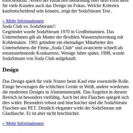
entscheidend. Neben der einfachen Bedienung oder dem Preis steht
für viele Kunden auch das Design im Fokus. Welche Kriterien
kaufentscheidend sein können, zeigt der SodaStream Test
.
» Mehr Informationen
Soda Club vs. SodaStream?:
Gegründet wurde SodaStream 1970 in Großbritannien. Das
Unternehmen gilt als Mutter der flexiblen Wasserzubereitung mit
Kohlensäure. 1991 gründete ein ehemaliger Mitarbeiter des
Unternehmens die Firma „Soda Club“ und avancierte schnell als
ernstzunehmende Konkurrenz. Wenige Jahre später, 1998, wurde
SodaStream von Soda Club aufgekauft.
Design
Das Design spielt für viele Nutzer beim Kauf eine essenzielle Rolle.
Einige bevorzugen die schlichten Geräte in Weiß, andere wiederum
die modernen Designs in Aluminiumoptik. Das Angebot in diesem
Bereich ist besonders vielfältig. Auch bei den Flaschen spiegelt sich
dies wider. Besonders robust und bruchsicher sind die SodaStream
Flaschen aus PET. Deutlich eleganter wirkt der SodaStream mit
Glasflasche. Er ist aber nicht bruchsicher.
» Mehr Informationen