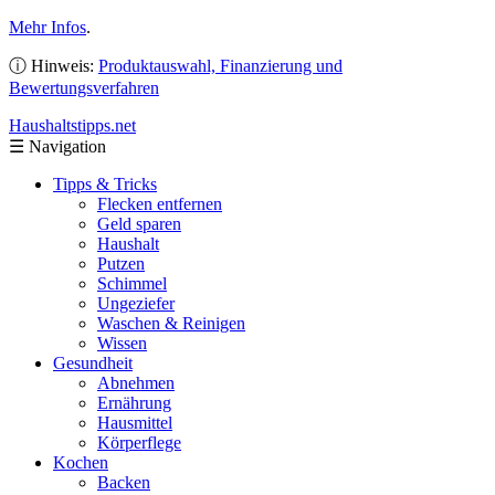
Mehr Infos
.
ⓘ Hinweis:
Produktauswahl, Finanzierung und
Bewertungsverfahren
Haushaltstipps
.net
☰
Navigation
Tipps & Tricks
Flecken entfernen
Geld sparen
Haushalt
Putzen
Schimmel
Ungeziefer
Waschen & Reinigen
Wissen
Gesundheit
Abnehmen
Ernährung
Hausmittel
Körperflege
Kochen
Backen