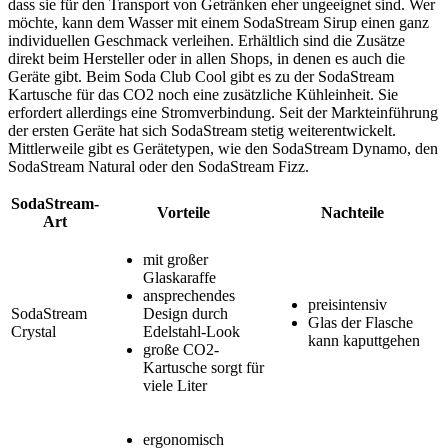
dass sie für den Transport von Getränken eher ungeeignet sind. Wer
möchte, kann dem Wasser mit einem SodaStream Sirup einen ganz
individuellen Geschmack verleihen. Erhältlich sind die Zusätze
direkt beim Hersteller oder in allen Shops, in denen es auch die
Geräte gibt. Beim Soda Club Cool gibt es zu der SodaStream
Kartusche für das CO2 noch eine zusätzliche Kühleinheit. Sie
erfordert allerdings eine Stromverbindung. Seit der Markteinführung
der ersten Geräte hat sich SodaStream stetig weiterentwickelt.
Mittlerweile gibt es Gerätetypen, wie den SodaStream Dynamo, den
SodaStream Natural oder den SodaStream Fizz.
SodaStream-
Vorteile
Nachteile
Art
mit großer
Glaskaraffe
ansprechendes
preisintensiv
SodaStream
Design durch
Glas der Flasche
Crystal
Edelstahl-Look
kann kaputtgehen
große CO2-
Kartusche sorgt für
viele Liter
ergonomisch