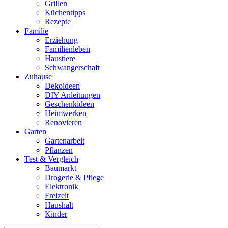
Grillen
Küchentipps
Rezepte
Familie
Erziehung
Familienleben
Haustiere
Schwangerschaft
Zuhause
Dekoideen
DIY Anleitungen
Geschenkideen
Heimwerken
Renovieren
Garten
Gartenarbeit
Pflanzen
Test & Vergleich
Baumarkt
Drogerie & Pflege
Elektronik
Freizeit
Haushalt
Kinder