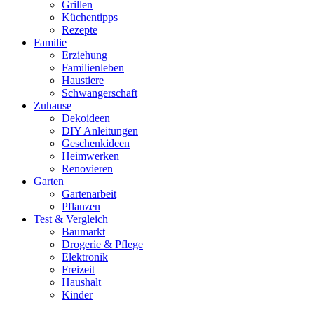
Grillen
Küchentipps
Rezepte
Familie
Erziehung
Familienleben
Haustiere
Schwangerschaft
Zuhause
Dekoideen
DIY Anleitungen
Geschenkideen
Heimwerken
Renovieren
Garten
Gartenarbeit
Pflanzen
Test & Vergleich
Baumarkt
Drogerie & Pflege
Elektronik
Freizeit
Haushalt
Kinder