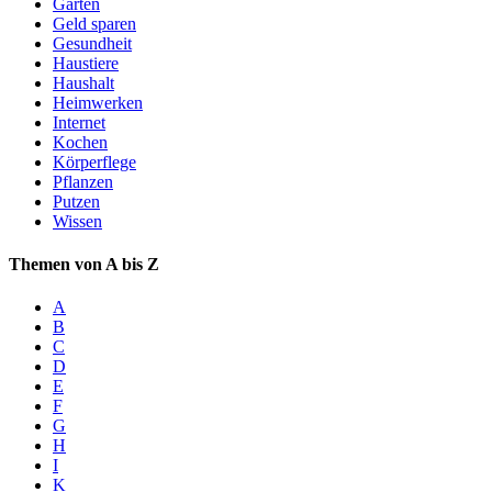
Garten
Geld sparen
Gesundheit
Haustiere
Haushalt
Heimwerken
Internet
Kochen
Körperflege
Pflanzen
Putzen
Wissen
Themen von A bis Z
A
B
C
D
E
F
G
H
I
K