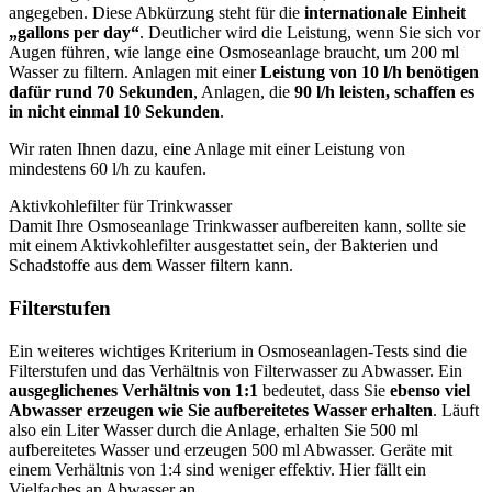
angegeben. Diese Abkürzung steht für die
internationale Einheit
„gallons per day“
. Deutlicher wird die Leistung, wenn Sie sich vor
Augen führen, wie lange eine Osmoseanlage braucht, um 200 ml
Wasser zu filtern. Anlagen mit einer
Leistung von 10 l/h benötigen
dafür rund 70 Sekunden
, Anlagen, die
90 l/h leisten, schaffen es
in nicht einmal 10 Sekunden
.
Wir raten Ihnen dazu, eine Anlage mit einer Leistung von
mindestens 60 l/h zu kaufen.
Aktivkohlefilter für Trinkwasser
Damit Ihre Osmoseanlage Trinkwasser aufbereiten kann, sollte sie
mit einem Aktivkohlefilter ausgestattet sein, der Bakterien und
Schadstoffe aus dem Wasser filtern kann.
Filterstufen
Ein weiteres wichtiges Kriterium in Osmoseanlagen-Tests
sind die
Filterstufen und das Verhältnis von Filterwasser zu Abwasser. Ein
ausgeglichenes Verhältnis von 1:1
bedeutet, dass Sie
ebenso viel
Abwasser erzeugen wie Sie aufbereitetes Wasser erhalten
. Läuft
also ein Liter Wasser durch die Anlage, erhalten Sie 500 ml
aufbereitetes Wasser und erzeugen 500 ml Abwasser. Geräte mit
einem Verhältnis von 1:4 sind weniger effektiv. Hier fällt ein
Vielfaches an Abwasser an.