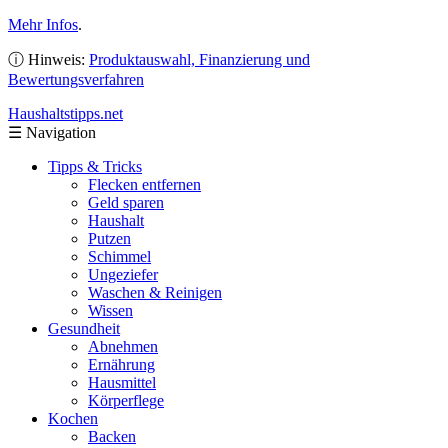
Mehr Infos
.
ⓘ Hinweis:
Produktauswahl, Finanzierung und
Bewertungsverfahren
Haushaltstipps
.net
☰
Navigation
Tipps & Tricks
Flecken entfernen
Geld sparen
Haushalt
Putzen
Schimmel
Ungeziefer
Waschen & Reinigen
Wissen
Gesundheit
Abnehmen
Ernährung
Hausmittel
Körperflege
Kochen
Backen