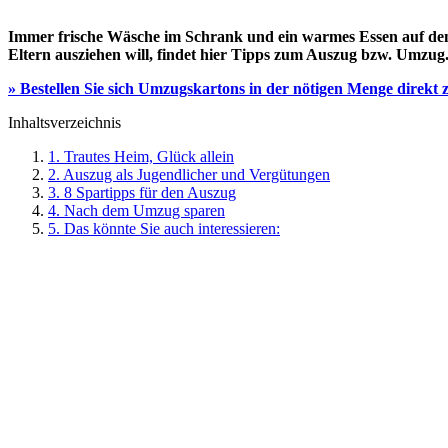
Immer frische Wäsche im Schrank und ein warmes Essen auf dem 
Eltern ausziehen will, findet hier Tipps zum Auszug bzw. Umzug
» Bestellen Sie sich Umzugskartons in der nötigen Menge direkt
Inhaltsverzeichnis
1. Trautes Heim, Glück allein
2. Auszug als Jugendlicher und Vergütungen
3. 8 Spartipps für den Auszug
4. Nach dem Umzug sparen
5. Das könnte Sie auch interessieren: