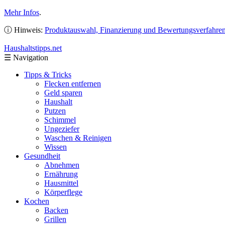
Mehr Infos
.
ⓘ Hinweis:
Produktauswahl, Finanzierung und Bewertungsverfahre
Haushaltstipps
.net
☰
Navigation
Tipps & Tricks
Flecken entfernen
Geld sparen
Haushalt
Putzen
Schimmel
Ungeziefer
Waschen & Reinigen
Wissen
Gesundheit
Abnehmen
Ernährung
Hausmittel
Körperflege
Kochen
Backen
Grillen