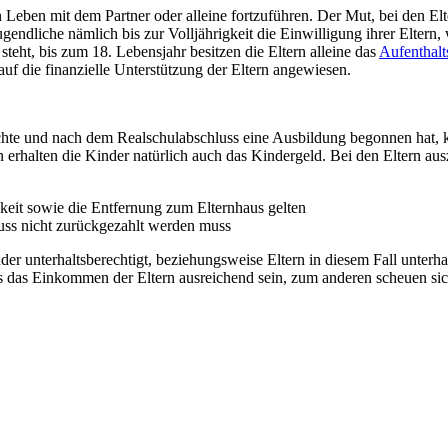
n Leben mit dem Partner oder alleine fortzuführen. Der Mut, bei den El
Jugendliche nämlich bis zur Volljährigkeit die Einwilligung ihrer Elte
 steht, bis zum 18. Lebensjahr besitzen die Eltern alleine das
Aufenthal
f die finanzielle Unterstützung der Eltern angewiesen.
hte und nach dem Realschulabschluss eine Ausbildung begonnen hat, 
erhalten die Kinder natürlich auch das Kindergeld. Bei den Eltern ausz
igkeit sowie die Entfernung zum Elternhaus gelten
chuss nicht zurückgezahlt werden muss
r unterhaltsberechtigt, beziehungsweise Eltern in diesem Fall unterhalts
das Einkommen der Eltern ausreichend sein, zum anderen scheuen sich 