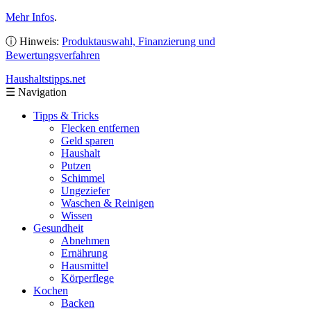
Mehr Infos
.
ⓘ Hinweis:
Produktauswahl, Finanzierung und
Bewertungsverfahren
Haushaltstipps
.net
☰
Navigation
Tipps & Tricks
Flecken entfernen
Geld sparen
Haushalt
Putzen
Schimmel
Ungeziefer
Waschen & Reinigen
Wissen
Gesundheit
Abnehmen
Ernährung
Hausmittel
Körperflege
Kochen
Backen