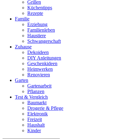
Grillen
Küchentipps
Rezepte
Familie
Erziehung
Familienleben
Haustiere
Schwangerschaft
Zuhause
Dekoideen
DIY Anleitungen
Geschenkideen
Heimwerken
Renovieren
Garten
Gartenarbeit
Pflanzen
Test & Vergleich
Baumarkt
Drogerie & Pflege
Elektronik
Freizeit
Haushalt
Kinder