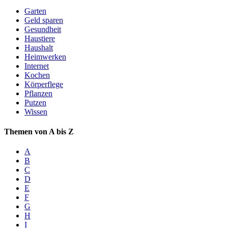
Garten
Geld sparen
Gesundheit
Haustiere
Haushalt
Heimwerken
Internet
Kochen
Körperflege
Pflanzen
Putzen
Wissen
Themen von A bis Z
A
B
C
D
E
F
G
H
I