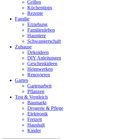
Grillen
Küchentipps
Rezepte
Familie
Erziehung
Familienleben
Haustiere
Schwangerschaft
Zuhause
Dekoideen
DIY Anleitungen
Geschenkideen
Heimwerken
Renovieren
Garten
Gartenarbeit
Pflanzen
Test & Vergleich
Baumarkt
Drogerie & Pflege
Elektronik
Freizeit
Haushalt
Kinder