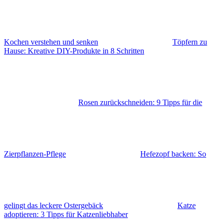
Kochen verstehen und senken
Töpfern zu
Hause: Kreative DIY-Produkte in 8 Schritten
Rosen zurückschneiden: 9 Tipps für die
Zierpflanzen-Pflege
Hefezopf backen: So
gelingt das leckere Ostergebäck
Katze
adoptieren: 3 Tipps für Katzenliebhaber