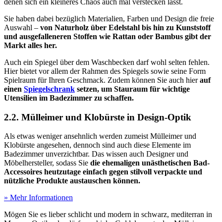
denen sich ein kleineres Chaos auch mal verstecken lässt.
Sie haben dabei bezüglich Materialien, Farben und Design die freie
Auswahl –
von Naturholz über Edelstahl bis hin zu Kunststoff
und ausgefalleneren Stoffen wie Rattan oder Bambus gibt der
Markt alles her.
Auch ein Spiegel über dem Waschbecken darf wohl selten fehlen.
Hier bietet vor allem der Rahmen des Spiegels sowie seine Form
Spielraum für Ihren Geschmack. Zudem können Sie auch hier
auf
einen
Spiegelschrank
setzen, um Stauraum für wichtige
Utensilien im Badezimmer zu schaffen.
2.2. Mülleimer und Klobürste in Design-Optik
Als etwas weniger ansehnlich werden zumeist Mülleimer und
Klobürste angesehen, dennoch sind auch diese Elemente im
Badezimmer unverzichtbar. Das wissen auch Designer und
Möbelhersteller, sodass Sie
die ehemaligen unästhetischen Bad-
Accessoires heutzutage einfach gegen stilvoll verpackte und
nützliche Produkte austauschen können.
» Mehr Informationen
Mögen Sie es lieber schlicht und modern in schwarz, mediterran in