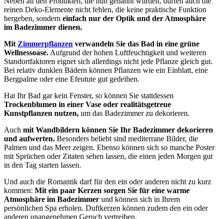
Neben all den Produkten, die nun genannt wurden, dürfen auch die
reinen Deko-Elemente nicht fehlen, die keine praktische Funktion
hergeben, sondern
einfach nur der Optik und der Atmosphäre
im Badezimmer dienen.
Mit
Zimmerpflanzen
verwandeln Sie das Bad in eine grüne
Wellnessoase.
Aufgrund der hohen Luftfeuchtigkeit und weiteren
Standortfaktoren eignet sich allerdings nicht jede Pflanze gleich gut.
Bei relativ dunklen Bädern können Pflanzen wie ein Einblatt, eine
Bergpalme oder eine Efeutute gut gedeihen.
Hat Ihr Bad gar kein Fenster, so können Sie stattdessen
Trockenblumen in einer Vase oder realitätsgetreue
Kunstpflanzen nutzen,
um das Badezimmer zu dekorieren.
Auch
mit Wandbildern können Sie Ihr Badezimmer dekorieren
und aufwerten.
Besonders beliebt sind mediterrane Bilder, die
Palmen und das Meer zeigen. Ebenso können sich so manche Poster
mit Sprüchen oder Zitaten sehen lassen, die einen jeden Morgen gut
in den Tag starten lassen.
Und auch die Romantik darf für den ein oder anderen nicht zu kurz
kommen:
Mit ein paar Kerzen sorgen Sie für eine warme
Atmosphäre im Badezimmer
und können sich in Ihrem
persönlichen Spa erholen. Duftkerzen können zudem den ein oder
anderen unangenehmen Geruch vertreiben.