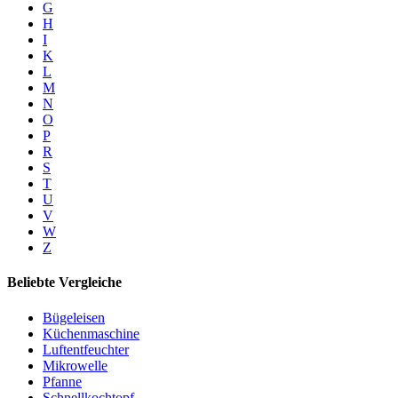
G
H
I
K
L
M
N
O
P
R
S
T
U
V
W
Z
Beliebte Vergleiche
Bügeleisen
Küchenmaschine
Luftentfeuchter
Mikrowelle
Pfanne
Schnellkochtopf