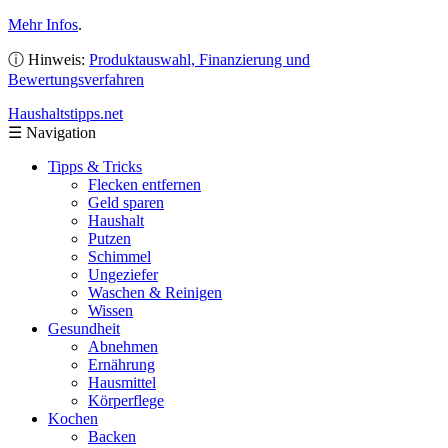
Mehr Infos
.
ⓘ Hinweis:
Produktauswahl, Finanzierung und
Bewertungsverfahren
Haushaltstipps
.net
☰
Navigation
Tipps & Tricks
Flecken entfernen
Geld sparen
Haushalt
Putzen
Schimmel
Ungeziefer
Waschen & Reinigen
Wissen
Gesundheit
Abnehmen
Ernährung
Hausmittel
Körperflege
Kochen
Backen