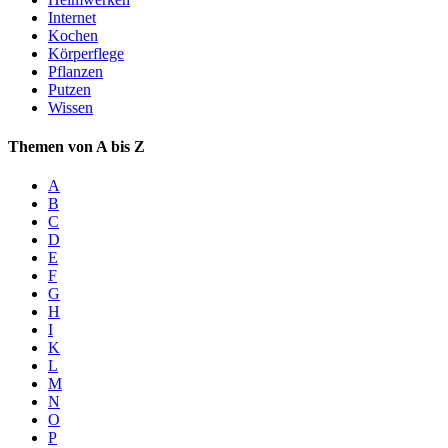
Internet
Kochen
Körperflege
Pflanzen
Putzen
Wissen
Themen von A bis Z
A
B
C
D
E
F
G
H
I
K
L
M
N
O
P