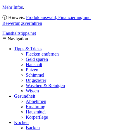
Mehr Infos
.
ⓘ Hinweis:
Produktauswahl, Finanzierung und
Bewertungsverfahren
Haushaltstipps
.net
☰
Navigation
Tipps & Tricks
Flecken entfernen
Geld sparen
Haushalt
Putzen
Schimmel
Ungeziefer
Waschen & Reinigen
Wissen
Gesundheit
Abnehmen
Ernährung
Hausmittel
Körperflege
Kochen
Backen