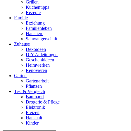
Grillen
Küchentipps
Rezepte
Familie
Erziehung
Familienleben
Haustiere
Schwangerschaft
Zuhause
Dekoideen
DIY Anleitungen
Geschenkideen
Heimwerken
Renovieren
Garten
Gartenarbeit
Pflanzen
Test & Vergleich
Baumarkt
Drogerie & Pflege
Elektronik
Freizeit
Haushalt
Kinder