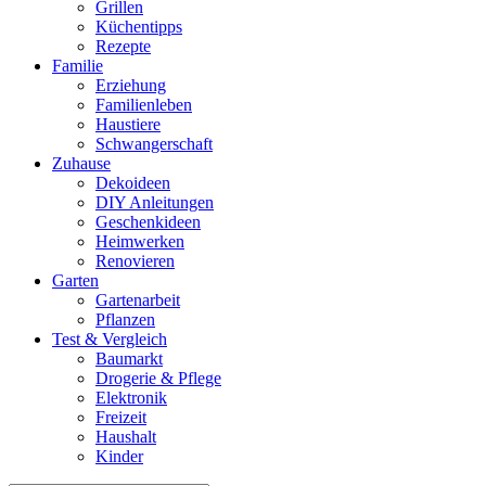
Grillen
Küchentipps
Rezepte
Familie
Erziehung
Familienleben
Haustiere
Schwangerschaft
Zuhause
Dekoideen
DIY Anleitungen
Geschenkideen
Heimwerken
Renovieren
Garten
Gartenarbeit
Pflanzen
Test & Vergleich
Baumarkt
Drogerie & Pflege
Elektronik
Freizeit
Haushalt
Kinder