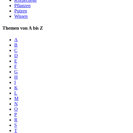
Körperflege
Pflanzen
Putzen
Wissen
Themen von A bis Z
A
B
C
D
E
F
G
H
I
K
L
M
N
O
P
R
S
T