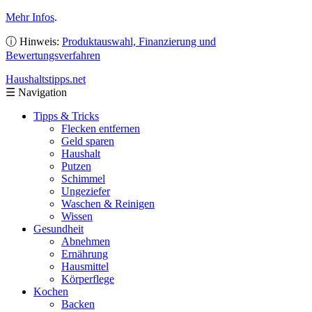
Mehr Infos
.
ⓘ Hinweis:
Produktauswahl, Finanzierung und
Bewertungsverfahren
Haushaltstipps
.net
☰
Navigation
Tipps & Tricks
Flecken entfernen
Geld sparen
Haushalt
Putzen
Schimmel
Ungeziefer
Waschen & Reinigen
Wissen
Gesundheit
Abnehmen
Ernährung
Hausmittel
Körperflege
Kochen
Backen