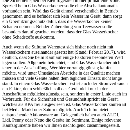
Die Sicherheit spielt bei Elektrogeräten immer primär eine Rolle.
Speziell beim Glas Wasserkocher sollte eine Abschaltautomatik
vorhanden sein. Wird das Gerät einmal versehentlich in Betrieb
genommen und es befindet sich kein Wasser im Gerät, dann sorgt
ein Überhitzungsschutz dafür, dass die Wasserkocher keinen
Schaden nehmen. Bei der Zubereitung von Teewasser sollte
besonders darauf geachtet werden, dass der Glas Wasserkocher
ohne Schadstoffe auskommt.
Auch wenn die Stiftung Warentest sich bisher noch nicht mit
Wasserkochern auseinander gesetzt hat (Stand: Februar 2017), wird
deutlich, dass Sie beim Kauf auf einige Faktoren besonderen Wert
legen sollten. Allgemein betrachtet, sind Glas Wasserkocher nicht
teuer in der Anschaffung. Wer hier vorrangig günstig kaufen
möchte, wird unter Umständen Abstriche in der Qualität machen
müssen und viele Geräte halten dem täglichen Einsatz nicht lange
stand. In einem Glas Wasserkocher Test
ist auch der Stromverbrauch
ein Faktor, denn schließlich soll das Gerät nicht nur in der
Anschaffung möglichst günstig sein, sondern in erster Linie auch im
Verbrauch. Für die Sicherheit und Gesundheit spricht ein Gerät,
welches als BPA frei ausgewiesen ist. Glas Wasserkocher kaufen ist
bei Media Markt oder Saturn möglich. Auch Tchibo bietet
entsprechende Aktionsware an. Gelegentlich haben auch ALDI,
Lidl, Penny oder Netto die Geräte im Sortiment. Einige relevante
Kaufargumente haben wir Ihnen nachfolgend zusammengestellt.