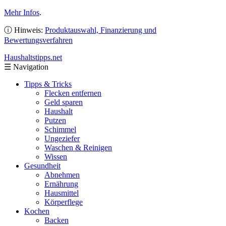
Mehr Infos
.
ⓘ Hinweis:
Produktauswahl, Finanzierung und
Bewertungsverfahren
Haushaltstipps
.net
☰
Navigation
Tipps & Tricks
Flecken entfernen
Geld sparen
Haushalt
Putzen
Schimmel
Ungeziefer
Waschen & Reinigen
Wissen
Gesundheit
Abnehmen
Ernährung
Hausmittel
Körperflege
Kochen
Backen