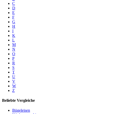
C
D
E
F
G
H
I
K
L
M
N
O
P
R
S
T
U
V
W
Z
Beliebte Vergleiche
Bügeleisen