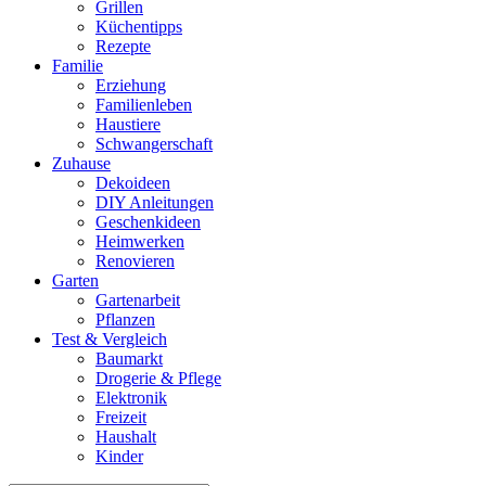
Grillen
Küchentipps
Rezepte
Familie
Erziehung
Familienleben
Haustiere
Schwangerschaft
Zuhause
Dekoideen
DIY Anleitungen
Geschenkideen
Heimwerken
Renovieren
Garten
Gartenarbeit
Pflanzen
Test & Vergleich
Baumarkt
Drogerie & Pflege
Elektronik
Freizeit
Haushalt
Kinder