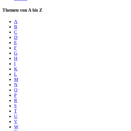
Themen von A bis Z
A
B
C
D
E
F
G
H
I
K
L
M
N
O
P
R
S
T
U
V
W