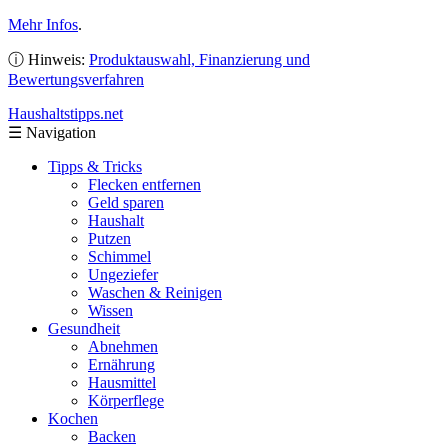
Mehr Infos
.
ⓘ Hinweis:
Produktauswahl, Finanzierung und
Bewertungsverfahren
Haushaltstipps
.net
☰
Navigation
Tipps & Tricks
Flecken entfernen
Geld sparen
Haushalt
Putzen
Schimmel
Ungeziefer
Waschen & Reinigen
Wissen
Gesundheit
Abnehmen
Ernährung
Hausmittel
Körperflege
Kochen
Backen