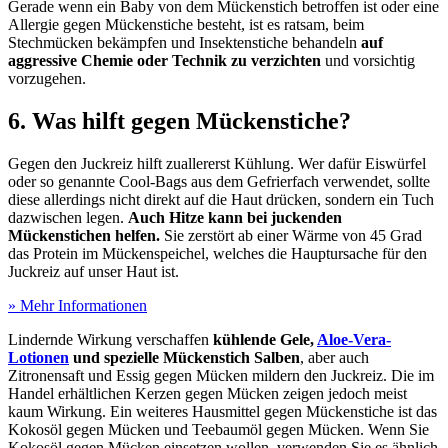
Gerade wenn ein Baby von dem Mückenstich betroffen ist oder eine
Allergie gegen Mückenstiche besteht, ist es ratsam, beim
Stechmücken bekämpfen und Insektenstiche behandeln
auf
aggressive Chemie oder Technik zu verzichten
und vorsichtig
vorzugehen.
6. Was hilft gegen Mückenstiche?
Gegen den Juckreiz hilft zuallererst Kühlung. Wer dafür Eiswürfel
oder so genannte Cool-Bags aus dem Gefrierfach verwendet, sollte
diese allerdings nicht direkt auf die Haut drücken, sondern ein Tuch
dazwischen legen.
Auch Hitze kann bei juckenden
Mückenstichen helfen.
Sie zerstört ab einer Wärme von 45 Grad
das Protein im Mückenspeichel, welches die Hauptursache für den
Juckreiz auf unser Haut ist.
» Mehr Informationen
Lindernde Wirkung verschaffen
kühlende Gele,
Aloe-Vera-
Lotionen
und spezielle Mückenstich Salben
, aber auch
Zitronensaft und Essig gegen Mücken mildern den Juckreiz. Die im
Handel erhältlichen Kerzen gegen Mücken zeigen jedoch meist
kaum Wirkung. Ein weiteres Hausmittel gegen Mückenstiche ist das
Kokosöl gegen Mücken und Teebaumöl gegen Mücken. Wenn Sie
Kokosöl gegen Mücken einsetzen wollen, verwenden Sie es ähnlich