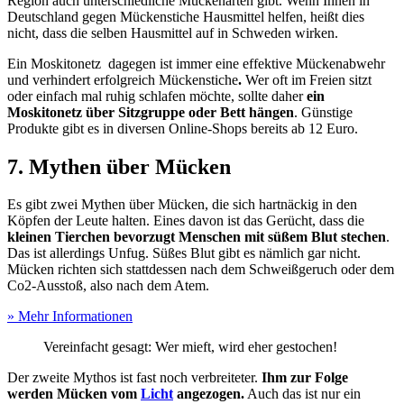
Region auch unterschiedliche Mückenarten gibt. Wenn Ihnen in
Deutschland gegen Mückenstiche Hausmittel helfen, heißt dies
nicht, dass die selben Hausmittel auf in Schweden wirken.
Ein Moskitonetz dagegen ist immer eine effektive Mückenabwehr
und verhindert erfolgreich Mückenstiche
.
Wer oft im Freien sitzt
oder einfach mal ruhig schlafen möchte, sollte daher
ein
Moskitonetz über Sitzgruppe oder Bett hängen
. Günstige
Produkte gibt es in diversen Online-Shops bereits ab 12 Euro.
7. Mythen über Mücken
Es gibt zwei Mythen über Mücken, die sich hartnäckig in den
Köpfen der Leute halten. Eines davon ist das Gerücht, dass die
kleinen Tierchen bevorzugt Menschen mit süßem Blut stechen
.
Das ist allerdings Unfug. Süßes Blut gibt es nämlich gar nicht.
Mücken richten sich stattdessen nach dem Schweißgeruch oder dem
Co2-Ausstoß, also nach dem Atem.
» Mehr Informationen
Vereinfacht gesagt: Wer mieft, wird eher gestochen!
Der zweite Mythos ist fast noch verbreiteter.
Ihm zur Folge
werden Mücken vom
Licht
angezogen.
Auch das ist nur ein