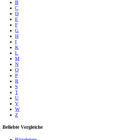
B
C
D
E
F
G
H
I
K
L
M
N
O
P
R
S
T
U
V
W
Z
Beliebte Vergleiche
Bügeleisen