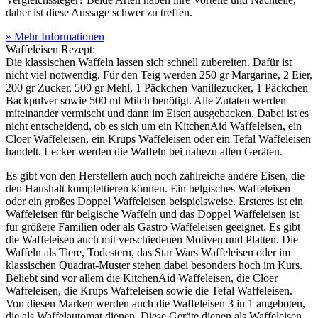
daher ist diese Aussage schwer zu treffen.
» Mehr Informationen
Waffeleisen Rezept:
Die klassischen Waffeln lassen sich schnell zubereiten. Dafür ist
nicht viel notwendig. Für den Teig werden 250 gr Margarine, 2 Eier,
200 gr Zucker, 500 gr Mehl, 1 Päckchen Vanillezucker, 1 Päckchen
Backpulver sowie 500 ml Milch benötigt. Alle Zutaten werden
miteinander vermischt und dann im Eisen ausgebacken. Dabei ist es
nicht entscheidend, ob es sich um ein KitchenAid Waffeleisen, ein
Cloer Waffeleisen, ein Krups Waffeleisen oder ein Tefal Waffeleisen
handelt. Lecker werden die Waffeln bei nahezu allen Geräten.
Es gibt von den Herstellern auch noch zahlreiche andere Eisen, die
den Haushalt komplettieren können. Ein belgisches Waffeleisen
oder ein großes Doppel Waffeleisen beispielsweise. Ersteres ist ein
Waffeleisen für belgische Waffeln und das Doppel Waffeleisen ist
für größere Familien oder als Gastro Waffeleisen geeignet. Es gibt
die Waffeleisen auch mit verschiedenen Motiven und Platten. Die
Waffeln als Tiere, Todestern, das Star Wars Waffeleisen oder im
klassischen Quadrat-Muster stehen dabei besonders hoch im Kurs.
Beliebt sind vor allem die KitchenAid Waffeleisen, die Cloer
Waffeleisen, die Krups Waffeleisen sowie die Tefal Waffeleisen.
Von diesen Marken werden auch die Waffeleisen 3 in 1 angeboten,
die als Waffelautomat dienen. Diese Geräte dienen als Waffeleisen