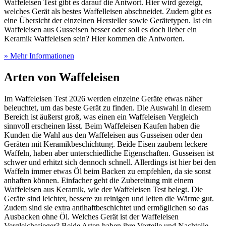
Waffeleisen Test
gibt es darauf die Antwort. Hier wird gezeigt,
welches Gerät als bestes Waffelleisen abschneidet. Zudem gibt es
eine Übersicht der einzelnen Hersteller sowie Gerätetypen. Ist ein
Waffeleisen aus Gusseisen besser oder soll es doch lieber ein
Keramik Waffeleisen sein? Hier kommen die Antworten.
» Mehr Informationen
Arten von Waffeleisen
Im Waffeleisen Test
2026 werden einzelne Geräte etwas näher
beleuchtet, um das beste Gerät zu finden. Die Auswahl in diesem
Bereich ist äußerst groß, was einen ein Waffeleisen Vergleich
sinnvoll erscheinen lässt. Beim Waffeleisen Kaufen haben die
Kunden die Wahl aus den Waffeleisen aus Gusseisen oder den
Geräten mit Keramikbeschichtung. Beide Eisen zaubern leckere
Waffeln, haben aber unterschiedliche Eigenschaften. Gusseisen ist
schwer und erhitzt sich dennoch schnell. Allerdings ist hier bei den
Waffeln immer etwas Öl beim Backen zu empfehlen, da sie sonst
anhaften können. Einfacher geht die Zubereitung mit einem
Waffeleisen aus Keramik, wie der Waffeleisen Test
belegt. Die
Geräte sind leichter, bessere zu reinigen und leiten die Wärme gut.
Zudem sind sie extra antihaftbeschichtet und ermöglichen so das
Ausbacken ohne Öl. Welches Gerät ist der Waffeleisen
Vergleichssieger? Beide Arten haben ihre Vorteile und Nachteile,