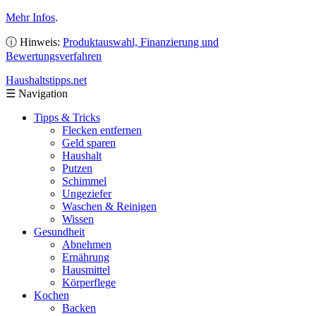
Mehr Infos
.
ⓘ Hinweis:
Produktauswahl, Finanzierung und
Bewertungsverfahren
Haushaltstipps
.net
☰
Navigation
Tipps & Tricks
Flecken entfernen
Geld sparen
Haushalt
Putzen
Schimmel
Ungeziefer
Waschen & Reinigen
Wissen
Gesundheit
Abnehmen
Ernährung
Hausmittel
Körperflege
Kochen
Backen