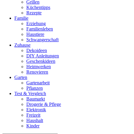
Grillen
Küchentipps
Rezepte
Familie
Erziehung
Familienleben
Haustiere
Schwangerschaft
Zuhause
Dekoideen
DIY Anleitungen
Geschenkideen
Heimwerken
Renovieren
Garten
Gartenarbeit
Pflanzen
Test & Vergleich
Baumarkt
Drogerie & Pflege
Elektronik
Freizeit
Haushalt
Kinder