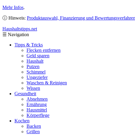
Mehr Infos
.
ⓘ Hinweis:
Produktauswahl, Finanzierung und Bewertungsverfahre
Haushaltstipps
.net
☰
Navigation
Tipps & Tricks
Flecken entfernen
Geld sparen
Haushalt
Putzen
Schimmel
Ungeziefer
Waschen & Reinigen
Wissen
Gesundheit
Abnehmen
Ernährung
Hausmittel
Körperflege
Kochen
Backen
Grillen