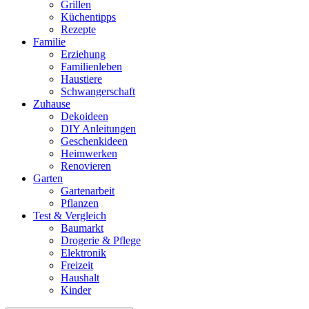
Grillen
Küchentipps
Rezepte
Familie
Erziehung
Familienleben
Haustiere
Schwangerschaft
Zuhause
Dekoideen
DIY Anleitungen
Geschenkideen
Heimwerken
Renovieren
Garten
Gartenarbeit
Pflanzen
Test & Vergleich
Baumarkt
Drogerie & Pflege
Elektronik
Freizeit
Haushalt
Kinder