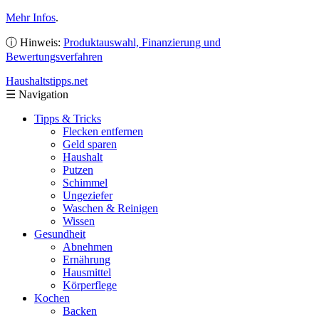
Mehr Infos
.
ⓘ Hinweis:
Produktauswahl, Finanzierung und
Bewertungsverfahren
Haushaltstipps
.net
☰
Navigation
Tipps & Tricks
Flecken entfernen
Geld sparen
Haushalt
Putzen
Schimmel
Ungeziefer
Waschen & Reinigen
Wissen
Gesundheit
Abnehmen
Ernährung
Hausmittel
Körperflege
Kochen
Backen