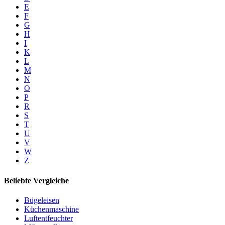
E
F
G
H
I
K
L
M
N
O
P
R
S
T
U
V
W
Z
Beliebte Vergleiche
Bügeleisen
Küchenmaschine
Luftentfeuchter