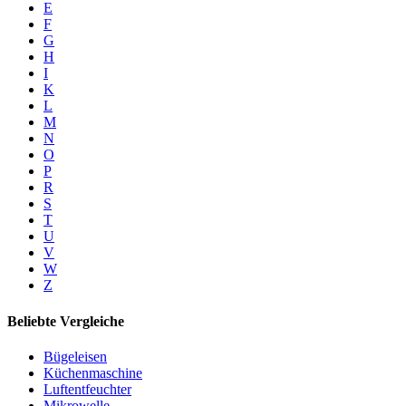
E
F
G
H
I
K
L
M
N
O
P
R
S
T
U
V
W
Z
Beliebte Vergleiche
Bügeleisen
Küchenmaschine
Luftentfeuchter
Mikrowelle