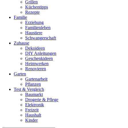
Grillen
Küchentipps
Rezepte
Familie
Erziehung
Familienleben
Haustiere
Schwangerschaft
Zuhause
Dekoideen
DIY Anleitungen
Geschenkideen
Heimwerken
Renovieren
Garten
Gartenarbeit
Pflanzen
Test & Vergleich
Baumarkt
Drogerie & Pflege
Elektronik
Freizeit
Haushalt
Kinder