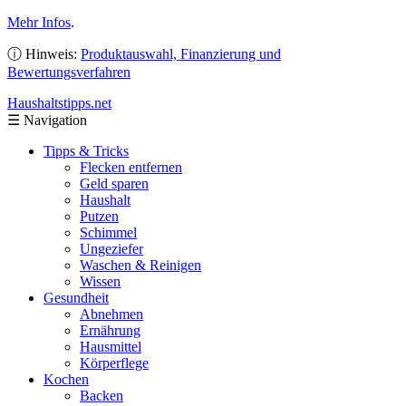
Mehr Infos
.
ⓘ Hinweis:
Produktauswahl, Finanzierung und
Bewertungsverfahren
Haushaltstipps
.net
☰
Navigation
Tipps & Tricks
Flecken entfernen
Geld sparen
Haushalt
Putzen
Schimmel
Ungeziefer
Waschen & Reinigen
Wissen
Gesundheit
Abnehmen
Ernährung
Hausmittel
Körperflege
Kochen
Backen