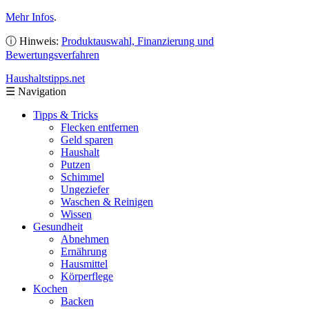
Mehr Infos
.
ⓘ Hinweis:
Produktauswahl, Finanzierung und
Bewertungsverfahren
Haushaltstipps
.net
☰
Navigation
Tipps & Tricks
Flecken entfernen
Geld sparen
Haushalt
Putzen
Schimmel
Ungeziefer
Waschen & Reinigen
Wissen
Gesundheit
Abnehmen
Ernährung
Hausmittel
Körperflege
Kochen
Backen