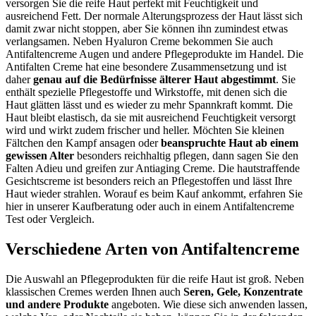
versorgen Sie die reife Haut perfekt mit Feuchtigkeit und
ausreichend Fett. Der normale Alterungsprozess der Haut lässt sich
damit zwar nicht stoppen, aber Sie können ihn zumindest etwas
verlangsamen. Neben Hyaluron Creme bekommen Sie auch
Antifaltencreme Augen und andere Pflegeprodukte im Handel. Die
Antifalten Creme hat eine besondere Zusammensetzung und ist
daher
genau auf die Bedürfnisse älterer Haut abgestimmt
. Sie
enthält spezielle Pflegestoffe und Wirkstoffe, mit denen sich die
Haut glätten lässt und es wieder zu mehr Spannkraft kommt. Die
Haut bleibt elastisch, da sie mit ausreichend Feuchtigkeit versorgt
wird und wirkt zudem frischer und heller. Möchten Sie kleinen
Fältchen den Kampf ansagen oder
beanspruchte Haut ab einem
gewissen Alter
besonders reichhaltig pflegen, dann sagen Sie den
Falten Adieu und greifen zur Antiaging Creme. Die hautstraffende
Gesichtscreme ist besonders reich an Pflegestoffen und lässt Ihre
Haut wieder strahlen. Worauf es beim Kauf ankommt, erfahren Sie
hier in unserer Kaufberatung oder auch in einem Antifaltencreme
Test
oder Vergleich.
Verschiedene Arten von Antifaltencreme
Die Auswahl an Pflegeprodukten für die reife Haut ist groß. Neben
klassischen Cremes werden Ihnen auch
Seren, Gele, Konzentrate
und andere Produkte
angeboten. Wie diese sich anwenden lassen,