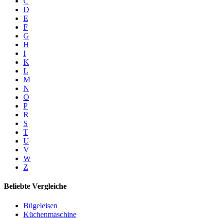
C
D
E
F
G
H
I
K
L
M
N
O
P
R
S
T
U
V
W
Z
Beliebte Vergleiche
Bügeleisen
Küchenmaschine