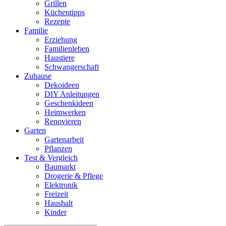
Grillen
Küchentipps
Rezepte
Familie
Erziehung
Familienleben
Haustiere
Schwangerschaft
Zuhause
Dekoideen
DIY Anleitungen
Geschenkideen
Heimwerken
Renovieren
Garten
Gartenarbeit
Pflanzen
Test & Vergleich
Baumarkt
Drogerie & Pflege
Elektronik
Freizeit
Haushalt
Kinder