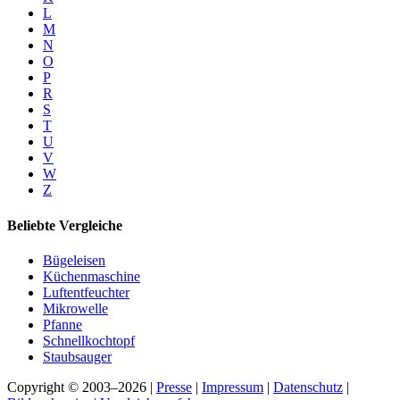
L
M
N
O
P
R
S
T
U
V
W
Z
Beliebte Vergleiche
Bügeleisen
Küchenmaschine
Luftentfeuchter
Mikrowelle
Pfanne
Schnellkochtopf
Staubsauger
Copyright © 2003–2026 |
Presse
|
Impressum
|
Datenschutz
|