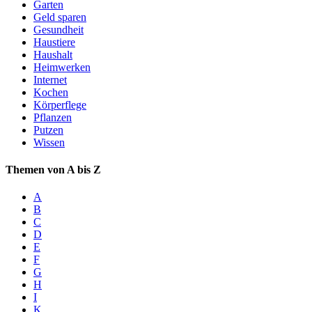
Garten
Geld sparen
Gesundheit
Haustiere
Haushalt
Heimwerken
Internet
Kochen
Körperflege
Pflanzen
Putzen
Wissen
Themen von A bis Z
A
B
C
D
E
F
G
H
I
K