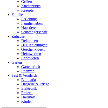
Grillen
Küchentipps
Rezepte
Familie
Erziehung
Familienleben
Haustiere
Schwangerschaft
Zuhause
Dekoideen
DIY Anleitungen
Geschenkideen
Heimwerken
Renovieren
Garten
Gartenarbeit
Pflanzen
Test & Vergleich
Baumarkt
Drogerie & Pflege
Elektronik
Freizeit
Haushalt
Kinder