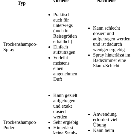
Vorteile
Nachteile
Typ
Praktisch
auch für
unterwegs
Kann schlecht
(auch in
dosiert und
Reisegrößen
aufgetragen werden
erhältlich)
Trockenshampoo-
und ist dadurch
Einfach
Spray
weniger ergiebig
aufzutragen
Spray hinterlässt im
Verleiht
Badezimmer eine
meistens
Staub-Schicht
einen
angenehmen
Duft
Kann gezielt
aufgetragen
und exakt
dosiert
Anwendung
werden
erfordert viel
Trockenshampoo-
Sehr ergiebig
Übung
Puder
Hinterlässt
Kann beim
keine Staub-