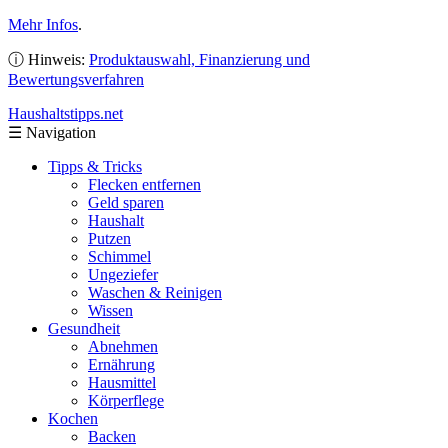
Mehr Infos
.
ⓘ Hinweis:
Produktauswahl, Finanzierung und
Bewertungsverfahren
Haushaltstipps
.net
☰
Navigation
Tipps & Tricks
Flecken entfernen
Geld sparen
Haushalt
Putzen
Schimmel
Ungeziefer
Waschen & Reinigen
Wissen
Gesundheit
Abnehmen
Ernährung
Hausmittel
Körperflege
Kochen
Backen