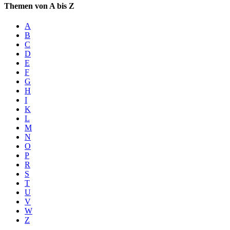
Themen von A bis Z
A
B
C
D
E
F
G
H
I
K
L
M
N
O
P
R
S
T
U
V
W
Z