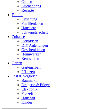
Grillen
Küchentipps
Rezepte
Familie
Erziehung
Familienleben
Haustiere
Schwangerschaft
Zuhause
Dekoideen
DIY Anleitungen
Geschenkideen
Heimwerken
Renovieren
Garten
Gartenarbeit
Pflanzen
Test & Vergleich
Baumarkt
Drogerie & Pflege
Elektronik
Freizeit
Haushalt
Kinder