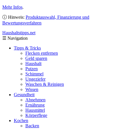
Mehr Infos
.
ⓘ Hinweis:
Produktauswahl, Finanzierung und
Bewertungsverfahren
Haushaltstipps
.net
☰
Navigation
Tipps & Tricks
Flecken entfernen
Geld sparen
Haushalt
Putzen
Schimmel
Ungeziefer
Waschen & Reinigen
Wissen
Gesundheit
Abnehmen
Ernährung
Hausmittel
Körperflege
Kochen
Backen