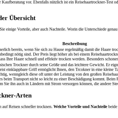
r Kaufberatung vor. Ebenfalls nützlich ist ein
Reisehaartrockner-
Test
od
der Übersicht
Sie einige Vorteile, aber auch Nachteile. Worin die Unterschiede genau l
Beschreibung
herlich bereits, wenn Sie sich zu Hause regelmäßig damit die Haare tro
nbedingt nötig sind. Der Preis liegt höher als bei einem
Reisehaartrockn
odass Ihre Haare schnell und effektiv trocken werden. Besonders schonen
sischen Trockner durch seine Größe und das leichtere Gewicht. Er eign
eist einklappbare Griff ermöglicht Ihnen, den Trcokner in eine kleine 
ichtig, wenngleich diese oft unter der Leistung von den großen
Reisehaa
t es beim Transport nicht so leicht zu einer Beschädigung kommt. Beim
dem Sie ihn auch in Ländern mit Strom versorgen können, die andere St
ckner-Arten
auf Reisen schneller trocknen.
Welche Vorteile und Nachteile
beide 