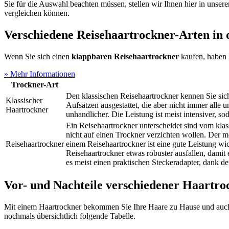
Sie für die Auswahl beachten müssen, stellen wir Ihnen hier in unsere
vergleichen können.
Verschiedene
Reisehaartrockner-
Arten in 
Wenn Sie sich einen
klappbaren Reisehaartrockner
kaufen, haben 
» Mehr Informationen
Trockner-Art
Den klassischen
Reisehaartrockner
kennen Sie sic
Klassischer
Aufsätzen ausgestattet, die aber nicht immer alle u
Haartrockner
unhandlicher. Die Leistung ist meist intensiver, s
Ein
Reisehaartrockner
unterscheidet sind vom klas
nicht auf einen Trockner verzichten wollen. Der m
Reisehaartrockner
einem
Reisehaartrockner
ist eine gute Leistung w
Reisehaartrockner
etwas robuster ausfallen, dami
es meist einen praktischen Steckeradapter, dank 
Vor- und Nachteile verschiedener Haartro
Mit einem Haartrockner bekommen Sie Ihre Haare zu Hause und auch 
nochmals übersichtlich folgende Tabelle.