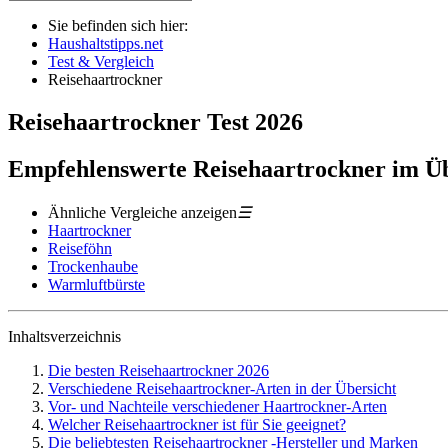
Sie befinden sich hier:
Haushaltstipps.net
Test & Vergleich
Reisehaartrockner
Reisehaartrockner
Test
2026
Empfehlenswerte Reisehaartrockner im Ü
Ähnliche Vergleiche anzeigen
☰
Haartrockner
Reiseföhn
Trockenhaube
Warmluftbürste
Inhaltsverzeichnis
Die besten Reisehaartrockner 2026
Verschiedene Reisehaartrockner-Arten in der Übersicht
Vor- und Nachteile verschiedener Haartrockner-Arten
Welcher Reisehaartrockner ist für Sie geeignet?
Die beliebtesten Reisehaartrockner -Hersteller und Marken