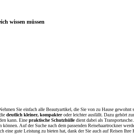
eich wissen müssen
Nehmen Sie einfach alle Beautyartikel, die Sie von zu Hause gewohnt 
 die
deutlich kleiner, kompakter
oder leichter ausfällt. Dazu gehört z
rden kann. Eine
praktische Schutzhülle
dient dabei als Transportasch
gen können. Auf der Suche nach dem passenden
Reisehaartrockner
werd
uch eine gute Leistung zu bieten hat, dank der Sie auch auf Reisen Ihre