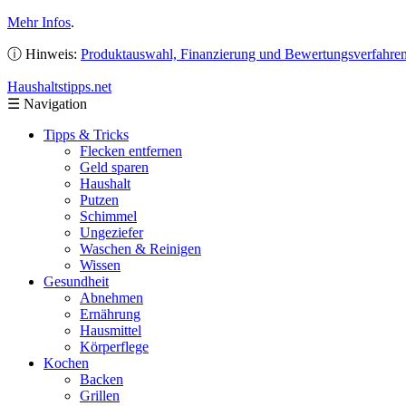
Mehr Infos
.
ⓘ Hinweis:
Produktauswahl, Finanzierung und Bewertungsverfahre
Haushaltstipps
.net
☰
Navigation
Tipps & Tricks
Flecken entfernen
Geld sparen
Haushalt
Putzen
Schimmel
Ungeziefer
Waschen & Reinigen
Wissen
Gesundheit
Abnehmen
Ernährung
Hausmittel
Körperflege
Kochen
Backen
Grillen