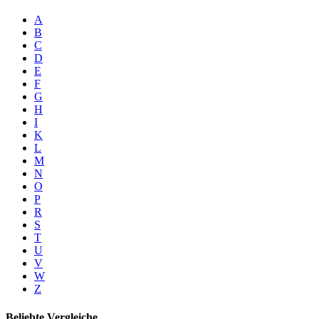
A
B
C
D
E
F
G
H
I
K
L
M
N
O
P
R
S
T
U
V
W
Z
Beliebte Vergleiche