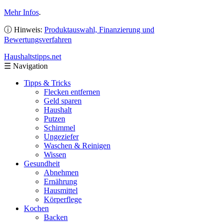
Mehr Infos
.
ⓘ Hinweis:
Produktauswahl, Finanzierung und
Bewertungsverfahren
Haushaltstipps
.net
☰
Navigation
Tipps & Tricks
Flecken entfernen
Geld sparen
Haushalt
Putzen
Schimmel
Ungeziefer
Waschen & Reinigen
Wissen
Gesundheit
Abnehmen
Ernährung
Hausmittel
Körperflege
Kochen
Backen