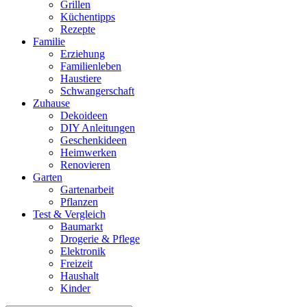
Grillen
Küchentipps
Rezepte
Familie
Erziehung
Familienleben
Haustiere
Schwangerschaft
Zuhause
Dekoideen
DIY Anleitungen
Geschenkideen
Heimwerken
Renovieren
Garten
Gartenarbeit
Pflanzen
Test & Vergleich
Baumarkt
Drogerie & Pflege
Elektronik
Freizeit
Haushalt
Kinder