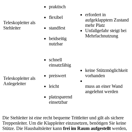
praktisch
erfordert in
flexibel
aufgeklapptem Zustand
Teleskopleiter als
mehr Platz
Stehleiter
standfest
Unfallgefahr steigt bei
Mehrfachnutzung
beidseitig
nutzbar
schnell
einsatzfähig
keine Stützmöglichkeit
preiswert
vorhanden
Teleskopleiter als
Anlegeleiter
leicht
muss an einer Wand
angelehnt werden
platzsparend
einsetzbar
Die Stehleiter ist eine recht bequeme Trittleiter und gilt als sichere
Treppenleiter. Um die Klappleiter einzusetzen, benötigen Sie keine
Stütze. Die Haushaltsleiter kann
frei im Raum aufgestellt
werden,