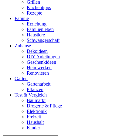
Grillen
Küchentipps
Rezepte
Familie
Erziehung
Familienleben
Haustiere
Schwangerschaft
Zuhause
Dekoideen
DIY Anleitungen
Geschenkideen
Heimwerken
Renovieren
Garten
Gartenarbeit
Pflanzen
Test & Vergleich
Baumarkt
Drogerie & Pflege
Elektronik
Freizeit
Haushalt
Kinder