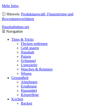
Mehr Infos
.
ⓘ Hinweis:
Produktauswahl, Finanzierung und
Bewertungsverfahren
Haushaltstipps
.net
☰
Navigation
Tipps & Tricks
Flecken entfernen
Geld sparen
Haushalt
Putzen
Schimmel
Ungeziefer
Waschen & Reinigen
Wissen
Gesundheit
Abnehmen
Ernährung
Hausmittel
Körperflege
Kochen
Backen