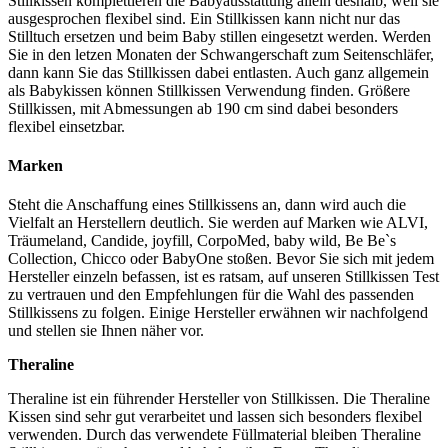
Stillkissen komplettieren die Babyausstattung allein deshalb, weil sie
ausgesprochen flexibel sind. Ein Stillkissen kann nicht nur das
Stilltuch ersetzen und beim Baby stillen eingesetzt werden. Werden
Sie in den letzen Monaten der Schwangerschaft zum Seitenschläfer,
dann kann Sie das Stillkissen dabei entlasten. Auch ganz allgemein
als Babykissen können Stillkissen Verwendung finden. Größere
Stillkissen, mit Abmessungen ab 190 cm sind dabei besonders
flexibel einsetzbar.
Marken
Steht die Anschaffung eines Stillkissens an, dann wird auch die
Vielfalt an Herstellern deutlich. Sie werden auf Marken wie ALVI,
Träumeland, Candide, joyfill, CorpoMed, baby wild, Be Be`s
Collection, Chicco oder BabyOne stoßen. Bevor Sie sich mit jedem
Hersteller einzeln befassen, ist es ratsam, auf unseren Stillkissen Test
zu vertrauen und den Empfehlungen für die Wahl des passenden
Stillkissens zu folgen. Einige Hersteller erwähnen wir nachfolgend
und stellen sie Ihnen näher vor.
Theraline
Theraline ist ein führender Hersteller von Stillkissen. Die Theraline
Kissen sind sehr gut verarbeitet und lassen sich besonders flexibel
verwenden. Durch das verwendete Füllmaterial bleiben Theraline