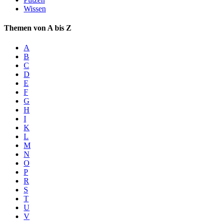
Wissen
Themen von A bis Z
A
B
C
D
E
F
G
H
I
K
L
M
N
O
P
R
S
T
U
V