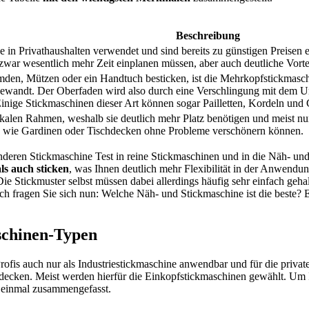
Beschreibung
in Privathaushalten verwendet und sind bereits zu günstigen Preisen e
e zwar wesentlich mehr Zeit einplanen müssen, aber auch deutliche Vor
emden, Mützen oder ein Handtuch besticken, ist die Mehrkopfstickmasc
wandt. Der Oberfaden wird also durch eine Verschlingung mit dem Unte
ige Stickmaschinen dieser Art können sogar Pailletten, Kordeln und Co
ikalen Rahmen, weshalb sie deutlich mehr Platz benötigen und meist n
offe wie Gardinen oder Tischdecken ohne Probleme verschönern können.
anderen Stickmaschine Test
in reine Stickmaschinen und in die Näh- un
ls auch sticken
, was Ihnen deutlich mehr Flexibilität in der Anwendun
 Die Stickmuster selbst müssen dabei allerdings häufig sehr einfach g
h fragen Sie sich nun: Welche Näh- und Stickmaschine ist die beste? 
schinen-Typen
rofis auch nur als Industriestickmaschine anwendbar und für die priv
tdecken. Meist werden hierfür die Einkopfstickmaschinen gewählt. Um 
h einmal zusammengefasst.