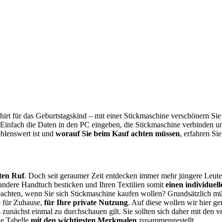
-Shirt für das Geburtstagskind – mit einer Stickmaschine verschönern S
 Einfach die Daten in den PC eingeben, die Stickmaschine verbinden und
ehlenswert ist und
worauf Sie beim Kauf achten müssen
, erfahren Si
ten Ruf
. Doch seit geraumer Zeit entdecken immer mehr jüngere Leute 
andere Handtuch besticken und Ihren Textilien somit
einen individuel
achten, wenn Sie sich Stickmaschine kaufen wollen? Grundsätzlich müs
e für Zuhause,
für Ihre private Nutzung
. Auf diese wollen wir hier 
 zunächst einmal zu durchschauen gilt. Sie sollten sich daher mit den 
ne Tabelle
mit den wichtigsten Merkmalen
zusammengestellt.