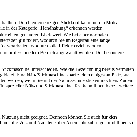
rhältlich. Durch einen einzigen Stickkopf kann nur ein Motiv
teile in der Kategorie „Handhabung“ erkennen werden.
hine einen genaueren Blick wert. Wie bei einer normalen
rfaden gut fixiert, wodurch Sie im Regelfall eine lange
. verarbeiten, wodurch tolle Effekte erzielt werden.
ur im professionellem Bereich angewandt werden. Der besondere
d Stickmaschine unterschieden. Wie die Bezeichnung bereits vermuten
g bietet. Eine Näh-/Stickmaschine spart zudem einiges an Platz, weil
ehalten werden, wenn Sie mit der Nähmaschine sticken möchten. Zudem
Ein spezieller Näh- und Stickmaschine Test
kann Ihnen hierzu weitere
ate Nutzung nicht geeignet. Dennoch können Sie auch
für den
Ihnen die Vor- und Nachteile aller Arten nahezubringen und Ihnen so