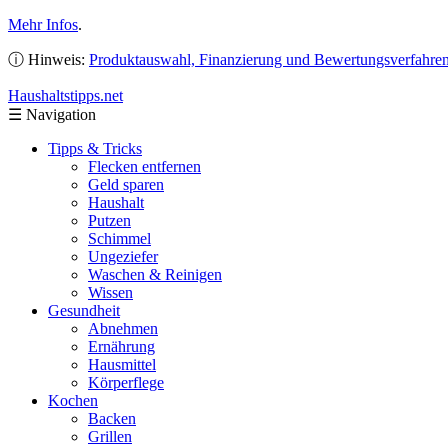
Mehr Infos
.
ⓘ Hinweis:
Produktauswahl, Finanzierung und Bewertungsverfahre
Haushaltstipps
.net
☰
Navigation
Tipps & Tricks
Flecken entfernen
Geld sparen
Haushalt
Putzen
Schimmel
Ungeziefer
Waschen & Reinigen
Wissen
Gesundheit
Abnehmen
Ernährung
Hausmittel
Körperflege
Kochen
Backen
Grillen