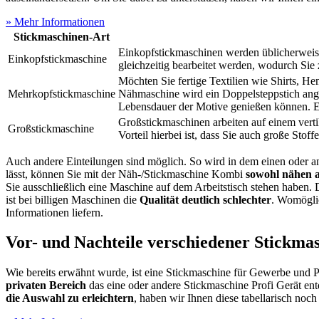
» Mehr Informationen
Stickmaschinen-Art
Einkopfstickmaschinen werden üblicherweise 
Einkopfstickmaschine
gleichzeitig bearbeitet werden, wodurch Si
Möchten Sie fertige Textilien wie Shirts, H
Mehrkopfstickmaschine
Nähmaschine wird ein Doppelsteppstich ange
Lebensdauer der Motive genießen können. Ein
Großstickmaschinen arbeiten auf einem vert
Großstickmaschine
Vorteil hierbei ist, dass Sie auch große St
Auch andere Einteilungen sind möglich. So wird in dem einen oder 
lässt, können Sie mit der Näh-/Stickmaschine Kombi
sowohl nähen a
Sie ausschließlich eine Maschine auf dem Arbeitstisch stehen haben.
ist bei billigen Maschinen die
Qualität deutlich schlechter
. Womöglic
Informationen liefern.
Vor- und Nachteile verschiedener Stickma
Wie bereits erwähnt wurde, ist eine Stickmaschine für Gewerbe und P
privaten Bereich
das eine oder andere Stickmaschine Profi Gerät en
die Auswahl zu erleichtern
, haben wir Ihnen diese tabellarisch noc