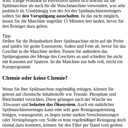
wird. Einige Produkte in Pulverform lassen sich sowohl für die
Spülmaschine als auch für die Waschmaschine verwenden, was sehr
praktisch ist. Unabhängig von der Art des Spülmaschinenreinigers
sollten Sie
den Vorspülgang ausschalten
. Ist das nicht möglich,
lassen Sie die Maschine ungefähr 15 Minuten leer laufen, bevor Sie
den Reiniger dazu geben.
Tipp
Stellen Sie die Belastbarkeit Ihrer Spülmaschine nicht auf die Probe
und spülen Sie grobe Essensreste, Soßen und Fette ab, bevor Sie das
Geschirr in die Maschine stellen. Passen Sie außerdem das
Spülprogramm der Menge des Geschirrs an und schießen Sie nicht
mit Kanonen auf Spatzen. Ist die Maschine nur halb voll, reicht ein
Kurzprogramm.
Chemie oder keine Chemie?
Wenn Sie Ihre Spülmaschine regelmäßig reinigen, können Sie
getrost auf chemische Inhaltsstoffe wie Tenside, Phosphate und
Bleichmittel verzichten. Diese gelangen nach der Wäsche ins
Abwasser und
belasten das Ökosystem
. Auch ein natürlicher
Spülmaschinenreiniger kann eine sehr gute Reinigungsleistung
bringen, vorausgesetzt, es liegen keine starken Verschmutzungen
oder Verstopfungen vor. Sollte es trotz regelmäßiger Reinigung doch
einmal dazu kommen, können Sie den Filter per Hand vom groben