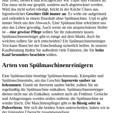
Mal Teller, Besteck und Kochgeschirr wie Töpfe und Pfannen an.
Das muss nicht nur gespült, sondern auch abgetrocknet werden.
Wird das nicht sofort erledigt, bricht in der Küche Chaos aus.
Irgendwelches
Geschirr fällt immer an
. Es wirkt nie aufgeräumt
und ordentlich in einem Haushalt ohne Spülmaschine. Und es gibt
immer Streit um den Abwasch. Eine Spülmaschine erleichtert uns
also das Leben gewaltig. Auch wenn sie ein anspruchsloser Helfer
ist –
eine gewisse Pflege
sollten Sie ihr zukommen lassen.
Spülmaschinenreiniger gibt es einige auf dem Markt, doch für
welchen sollten Sie sich entscheiden? Ein Spülmaschinenreiniger
Test
kann Ihnen bei der Entscheidung sicherlich helfen. In unserer
Kaufberatung finden Sie außerdem viele Faktoren, die Sie
beim
Kauf besonders beachten
sollten.
Arten von Spülmaschinenreinigern
Eine Spülmaschine benötigt Spülmaschinensalz, Klarspüler und
Spülmaschinentabs, um das Geschirr
lupenrein sauber zu
bekommen
. Damit sie ihrerseits sauber bleibt, sollten Sie sie
regelmäßig die Spülmaschine entkalken. Spülmaschinenreiniger
dienen nicht nur als Entkalker, sondern auch als Fettlöser. Gerüche
und Ablagerungen werden restlos entfernt, die Spülmaschine ist
wieder frisch. Die Maschinenpfleger gibt es
in flüssig oder in
Pulverform
. Wie sich die beiden Arten unterscheiden, haben wir in
der folgenden Übersicht zusammengefasst.