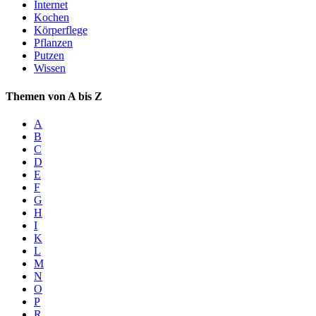
Internet
Kochen
Körperflege
Pflanzen
Putzen
Wissen
Themen von A bis Z
A
B
C
D
E
F
G
H
I
K
L
M
N
O
P
R