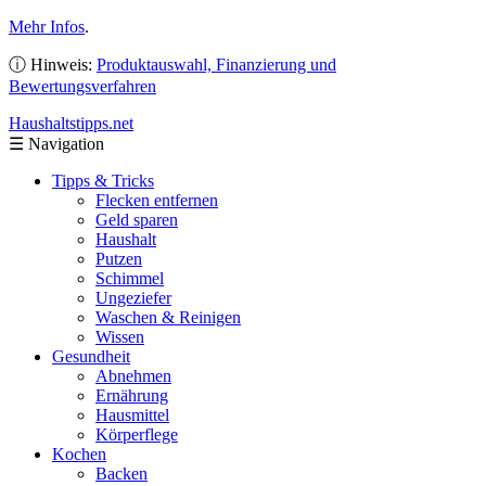
Mehr Infos
.
ⓘ Hinweis:
Produktauswahl, Finanzierung und
Bewertungsverfahren
Haushaltstipps
.net
☰
Navigation
Tipps & Tricks
Flecken entfernen
Geld sparen
Haushalt
Putzen
Schimmel
Ungeziefer
Waschen & Reinigen
Wissen
Gesundheit
Abnehmen
Ernährung
Hausmittel
Körperflege
Kochen
Backen