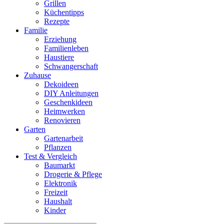
Grillen
Küchentipps
Rezepte
Familie
Erziehung
Familienleben
Haustiere
Schwangerschaft
Zuhause
Dekoideen
DIY Anleitungen
Geschenkideen
Heimwerken
Renovieren
Garten
Gartenarbeit
Pflanzen
Test & Vergleich
Baumarkt
Drogerie & Pflege
Elektronik
Freizeit
Haushalt
Kinder