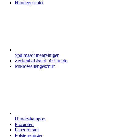
Hundegeschirr
Spülmaschinenreiniger
Zeckenhalsband für Hunde
Mikrowellengeschirr
Hundeshampoo
Pizzaöfen
Panzerriegel
Polsterreiniger