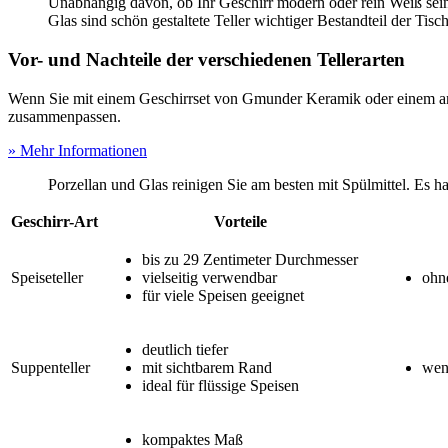
Unabhängig davon, ob Ihr Geschirr modern oder rein Weiß sein s
Glas sind schön gestaltete Teller wichtiger Bestandteil der Tisc
Vor- und Nachteile der verschiedenen Tellerarten
Wenn Sie mit einem Geschirrset von Gmunder Keramik oder einem ander
zusammenpassen.
» Mehr Informationen
Porzellan und Glas reinigen Sie am besten mit Spülmittel. Es ha
Geschirr-Art
Vorteile
bis zu 29 Zentimeter Durchmesser
Speiseteller
vielseitig verwendbar
ohn
für viele Speisen geeignet
deutlich tiefer
Suppenteller
mit sichtbarem Rand
weni
ideal für flüssige Speisen
kompaktes Maß