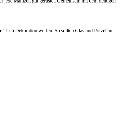
für jede Mahlzeit gut gerüstet. Gemeinsam mit dem richtigen
e Tisch Dekoration werfen. So sollten Glas und Porzellan