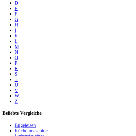
D
E
F
G
H
I
K
L
M
N
O
P
R
S
T
U
V
W
Z
Beliebte Vergleiche
Bügeleisen
Küchenmaschine