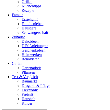
Grillen
Küchentipps
Rezepte
Familie
Erziehung
Familienleben
Haustiere
Schwangerschaft
Zuhause
Dekoideen
DIY Anleitungen
Geschenkideen
Heimwerken
Renovieren
Garten
Gartenarbeit
Pflanzen
Test & Vergleich
Baumarkt
Drogerie & Pflege
Elektronik
Freizeit
Haushalt
Kinder