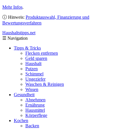
Mehr Infos
.
ⓘ Hinweis:
Produktauswahl, Finanzierung und
Bewertungsverfahren
Haushaltstipps
.net
☰
Navigation
Tipps & Tricks
Flecken entfernen
Geld sparen
Haushalt
Putzen
Schimmel
Ungeziefer
Waschen & Reinigen
Wissen
Gesundheit
Abnehmen
Ernährung
Hausmittel
Körperflege
Kochen
Backen