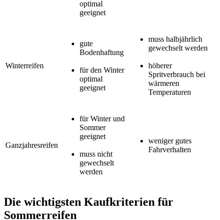
optimal
geeignet
muss halbjährlich
gute
gewechselt werden
Bodenhaftung
Winterreifen
höherer
f
ür den Winter
Spritverbrauch bei
optimal
wärmeren
geeignet
Temperaturen
für Winter und
Sommer
geeignet
weniger gutes
Ganzjahresreifen
Fahrverhalten
m
uss nicht
gewechselt
werden
Die wichtigsten Kaufkriterien für
Sommerreifen