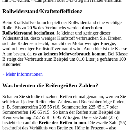
mit 3-D-Rillen, 4-Längsrillen oder 3-D-Steg im Handel erhältlich.
Rollwiderstand/Kraftstoffeffizienz
Beim Kraftstoffverbrauch spielt der Rollwiderstand eine wichtige
Rolle. Bis zu 20 % des Verbrauchs werden
durch den
Rollwiderstand beeinflusst
. Je kleiner und geringer dieser
Widerstand ist, desto weniger Kraftstoff verbrauchen Sie. Drehen
sich die Räder sehr leicht, braucht der Motor weniger Energie,
wodurch weniger Kraftstoff verbrannt wird. Auch hier ist die Klasse
A am besten, da
es zu keinem Mehrverbrauch kommt
. Bei Klasse
B steigt der Verbrauch zum Beispiel um 0,10 Liter je gefahrene 100
Kilometer.
» Mehr Informationen
Was bedeuten die Reifengrößen Zahlen?
Schauen Sie sich die einzelnen Reifen einmal genau an, werden Sie
seitlich auf jedem Reifen eine Zahlen- und Buchstabenfolge finden,
z. B. Sommerreifen 205 55 r16, Sommerreifen 225 45 r17 oder
Sommerreifen 195 65 r15 . So kann der Reifen zum Beispiel die
Kennzeichnung 255/55 R 16 95 W tragen. Die erste Zahl (255)
bezieht sich auf die
Breite der Reifen in mm
. Die zweite Zahl (55)
beschreibt das Verhältnis von Breite zu Höhe in Prozent – also