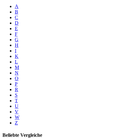
A
B
C
D
E
F
G
H
I
K
L
M
N
O
P
R
S
T
U
V
W
Z
Beliebte Vergleiche