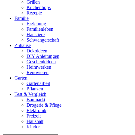
Grillen
Küchentipps
Rezepte
Familie
Erziehung
Familienleben
Haustiere
Schwangerschaft
Zuhause
Dekoideen
DIY Anleitungen
Geschenkideen
Heimwerken
Renovieren
Garten
Gartenarbeit
Pflanzen
Test & Vergleich
Baumarkt
Drogerie & Pflege
Elektronik
Freizeit
Haushalt
Kinder