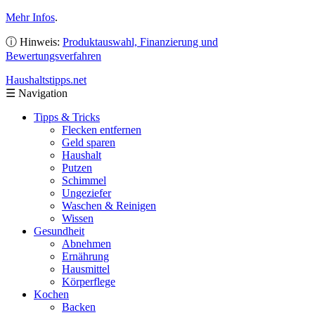
Mehr Infos
.
ⓘ Hinweis:
Produktauswahl, Finanzierung und
Bewertungsverfahren
Haushaltstipps
.net
☰
Navigation
Tipps & Tricks
Flecken entfernen
Geld sparen
Haushalt
Putzen
Schimmel
Ungeziefer
Waschen & Reinigen
Wissen
Gesundheit
Abnehmen
Ernährung
Hausmittel
Körperflege
Kochen
Backen