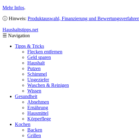
Mehr Infos
.
ⓘ Hinweis:
Produktauswahl, Finanzierung und Bewertungsverfahre
Haushaltstipps
.net
☰
Navigation
Tipps & Tricks
Flecken entfernen
Geld sparen
Haushalt
Putzen
Schimmel
Ungeziefer
Waschen & Reinigen
Wissen
Gesundheit
Abnehmen
Ernährung
Hausmittel
Körperflege
Kochen
Backen
Grillen