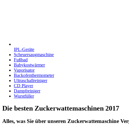
IPL-Geräte
Scheuersaugmaschine
Fußbad
Babykostwärmer
Vaporisator
Backofenthermometer
Ultraschallreiniger
CD Player
Dampfreiniger
Wurstfüller
Die besten Zuckerwattemaschinen 2017
Alles, was Sie über unseren Zuckerwattemaschine Verg