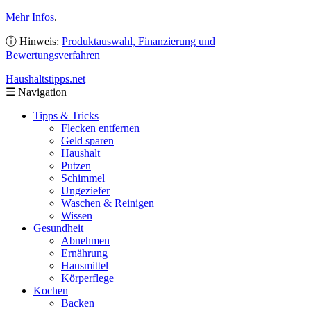
Mehr Infos
.
ⓘ Hinweis:
Produktauswahl, Finanzierung und
Bewertungsverfahren
Haushaltstipps
.net
☰
Navigation
Tipps & Tricks
Flecken entfernen
Geld sparen
Haushalt
Putzen
Schimmel
Ungeziefer
Waschen & Reinigen
Wissen
Gesundheit
Abnehmen
Ernährung
Hausmittel
Körperflege
Kochen
Backen