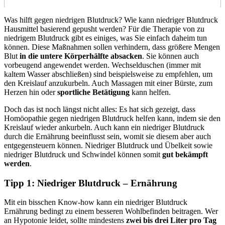
Was hilft gegen niedrigen Blutdruck? Wie kann niedriger Blutdruck
Hausmittel basierend gepusht werden? Für die Therapie von zu
niedrigem Blutdruck gibt es einiges, was Sie einfach daheim tun
können. Diese Maßnahmen sollen verhindern, dass größere Mengen
Blut
in die untere Körperhälfte absacken
. Sie können auch
vorbeugend angewendet werden. Wechselduschen (immer mit
kaltem Wasser abschließen) sind beispielsweise zu empfehlen, um
den Kreislauf anzukurbeln. Auch Massagen mit einer Bürste, zum
Herzen hin oder
sportliche Betätigung
kann helfen.
Doch das ist noch längst nicht alles: Es hat sich gezeigt, dass
Homöopathie gegen niedrigen Blutdruck helfen kann, indem sie den
Kreislauf wieder ankurbeln. Auch kann ein niedriger Blutdruck
durch die Ernährung beeinflusst sein, womit sie diesem aber auch
entgegensteuern können. Niedriger Blutdruck und Übelkeit sowie
niedriger Blutdruck und Schwindel können somit
gut bekämpft
werden
.
Tipp 1: Niedriger Blutdruck – Ernährung
Mit ein bisschen Know-how kann ein niedriger Blutdruck
Ernährung bedingt zu einem besseren Wohlbefinden beitragen. Wer
an Hypotonie leidet, sollte mindestens
zwei bis drei Liter pro Tag