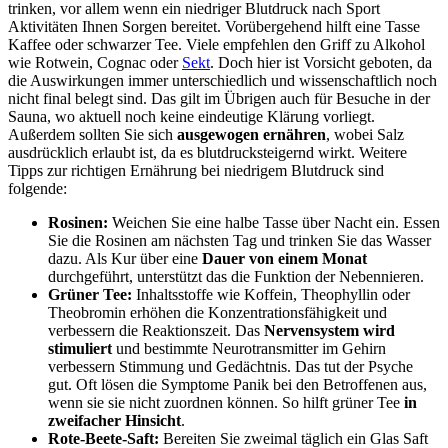
trinken, vor allem wenn ein niedriger Blutdruck nach Sport
Aktivitäten Ihnen Sorgen bereitet. Vorübergehend hilft eine Tasse
Kaffee oder schwarzer Tee. Viele empfehlen den Griff zu Alkohol
wie Rotwein, Cognac oder
Sekt
. Doch hier ist Vorsicht geboten, da
die Auswirkungen immer unterschiedlich und wissenschaftlich noch
nicht final belegt sind. Das gilt im Übrigen auch für Besuche in der
Sauna, wo aktuell noch keine eindeutige Klärung vorliegt.
Außerdem sollten Sie sich
ausgewogen ernähren
, wobei Salz
ausdrücklich erlaubt ist, da es blutdrucksteigernd wirkt. Weitere
Tipps zur richtigen Ernährung bei niedrigem Blutdruck sind
folgende:
Rosinen:
Weichen Sie eine halbe Tasse über Nacht ein. Essen
Sie die Rosinen am nächsten Tag und trinken Sie das Wasser
dazu. Als Kur über eine
Dauer von einem Monat
durchgeführt, unterstützt das die Funktion der Nebennieren.
Grüner Tee:
Inhaltsstoffe wie Koffein, Theophyllin oder
Theobromin erhöhen die Konzentrationsfähigkeit und
verbessern die Reaktionszeit. Das
Nervensystem wird
stimuliert
und bestimmte Neurotransmitter im Gehirn
verbessern Stimmung und Gedächtnis. Das tut der Psyche
gut. Oft lösen die Symptome Panik bei den Betroffenen aus,
wenn sie sie nicht zuordnen können. So hilft grüner Tee
in
zweifacher Hinsicht
.
Rote-Beete-Saft:
Bereiten Sie zweimal täglich ein Glas Saft