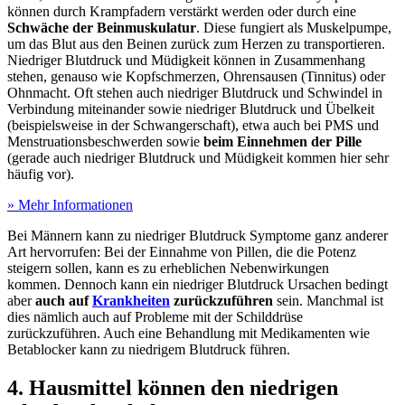
können durch Krampfadern verstärkt werden oder durch eine
Schwäche der Beinmuskulatur
. Diese fungiert als Muskelpumpe,
um das Blut aus den Beinen zurück zum Herzen zu transportieren.
Niedriger Blutdruck und Müdigkeit können in Zusammenhang
stehen, genauso wie Kopfschmerzen, Ohrensausen (Tinnitus) oder
Ohnmacht. Oft stehen auch niedriger Blutdruck und Schwindel in
Verbindung miteinander sowie niedriger Blutdruck und Übelkeit
(beispielsweise in der Schwangerschaft), etwa auch bei PMS und
Menstruationsbeschwerden sowie
beim Einnehmen der Pille
(gerade auch niedriger Blutdruck und Müdigkeit kommen hier sehr
häufig vor).
» Mehr Informationen
Bei Männern kann zu niedriger Blutdruck Symptome ganz anderer
Art hervorrufen: Bei der Einnahme von Pillen, die die Potenz
steigern sollen, kann es zu erheblichen Nebenwirkungen
kommen. Dennoch kann ein niedriger Blutdruck Ursachen bedingt
aber
auch auf
Krankheiten
zurückzuführen
sein. Manchmal ist
dies nämlich auch auf Probleme mit der Schilddrüse
zurückzuführen. Auch eine Behandlung mit Medikamenten wie
Betablocker kann zu niedrigem Blutdruck führen.
4. Hausmittel können den niedrigen