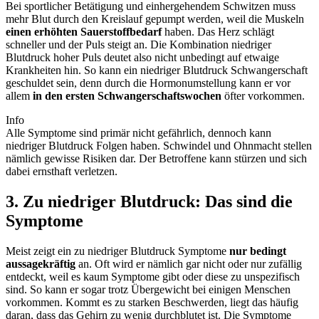
Bei sportlicher Betätigung und einhergehendem Schwitzen muss
mehr Blut durch den Kreislauf gepumpt werden, weil die Muskeln
einen erhöhten Sauerstoffbedarf
haben. Das Herz schlägt
schneller und der Puls steigt an. Die Kombination niedriger
Blutdruck hoher Puls deutet also nicht unbedingt auf etwaige
Krankheiten hin. So kann ein niedriger Blutdruck Schwangerschaft
geschuldet sein, denn durch die Hormonumstellung kann er vor
allem
in den ersten Schwangerschaftswochen
öfter vorkommen.
Info
Alle Symptome sind primär nicht gefährlich, dennoch kann
niedriger Blutdruck Folgen haben. Schwindel und Ohnmacht stellen
nämlich gewisse Risiken dar. Der Betroffene kann stürzen und sich
dabei ernsthaft verletzen.
3. Zu niedriger Blutdruck: Das sind die
Symptome
Meist zeigt ein zu niedriger Blutdruck Symptome
nur bedingt
aussagekräftig
an. Oft wird er nämlich gar nicht oder nur zufällig
entdeckt, weil es kaum Symptome gibt oder diese zu unspezifisch
sind. So kann er sogar trotz Übergewicht bei einigen Menschen
vorkommen. Kommt es zu starken Beschwerden, liegt das häufig
daran, dass das Gehirn zu wenig durchblutet ist. Die Symptome