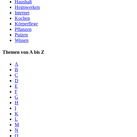
Haushalt
Heimwerken
Internet
Kochen
Körperflege
Pflanzen
Putzen
Wissen
Themen von A bis Z
A
B
C
D
E
F
G
H
I
K
L
M
N
O