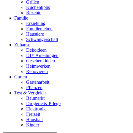
Grillen
Küchentipps
Rezepte
Familie
Erziehung
Familienleben
Haustiere
Schwangerschaft
Zuhause
Dekoideen
DIY Anleitungen
Geschenkideen
Heimwerken
Renovieren
Garten
Gartenarbeit
Pflanzen
Test & Vergleich
Baumarkt
Drogerie & Pflege
Elektronik
Freizeit
Haushalt
Kinder